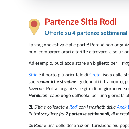
Partenze Sitia Rodi
Offerte su 4 partenze settimanali
La stagione estiva è alle porte! Perché non organiz
puoi comparare orari e tariffe e trovare la soluzion
Ad esempio, puoi acquistare un biglietto per il
tra
Sitia
è il porto più orientale di
Creta
, isola dalla s
sue
romantiche stradine
, godendoti il tramonto, pe
taverne
. Potrai organizzare gite di un giorno verso 
Heraklion
, capoluogo dell’isola, per una giornata a
🚢
Sitia è collegata a
Rodi
con i traghetti della
Anek 
Potrai scegliere fra
2 partenze settimanali,
di mercole
⛱️
Rodi
è una delle destinazioni turistiche più popo