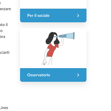
e
ranzare
Per il sociale
to il
no
bra
ciarti
Osservatorio
Lines