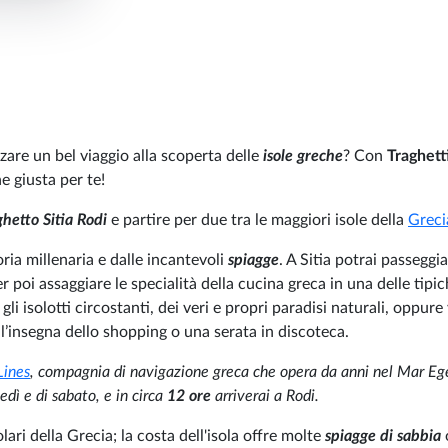
zare un bel viaggio alla scoperta delle
isole greche
? Con
Traghett
e giusta per te!
ghetto Sitia Rodi
e partire per due tra le maggiori isole della
Greci
toria millenaria e dalle incantevoli
spiagge
. A Sitia potrai passeggia
r poi assaggiare le specialità della cucina greca in una delle tipi
gli isolotti circostanti, dei veri e propri paradisi naturali, oppure
ll’insegna dello shopping o una serata in discoteca.
Lines
, compagnia di navigazione greca che opera da anni nel Mar Eg
dì e di sabato, e in circa
12 ore
arriverai a Rodi.
lari della Grecia; la costa dell'isola offre molte
spiagge di sabbia