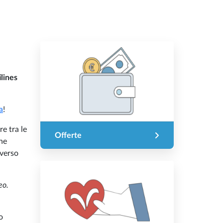
ilines
a
!
re tra le
Offerte
che
 verso
eo.
o