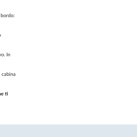
 bordo:
o
vo. In
a cabina
e ti