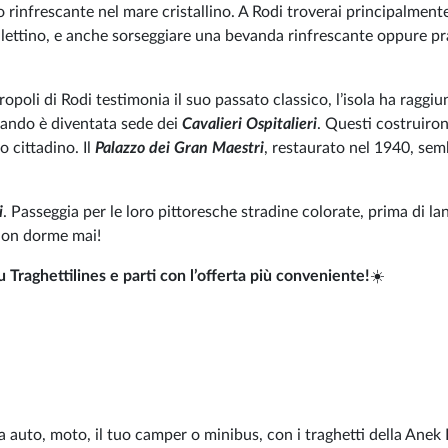
ffo rinfrescante nel mare cristallino. A Rodi troverai principalment
e lettino, e anche sorseggiare una bevanda rinfrescante oppure p
ropoli di Rodi testimonia il suo passato classico, l’isola ha raggiun
quando è diventata sede dei
Cavalieri Ospitalieri
. Questi costruiro
o cittadino. Il
Palazzo dei Gran Maestri
, restaurato nel 1940, sem
i
. Passeggia per le loro pittoresche stradine colorate, prima di lan
 non dorme mai!
u Traghettilines e parti con l’offerta più conveniente!
☀️
ua auto, moto, il tuo camper o minibus, con i traghetti della Anek 