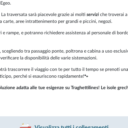
 Egeo.
! La traversata sarà piacevole grazie ai molti
servizi
che troverai a
la carte, aree intrattenimento per grandi e piccini, negozi.
 e rampe, e potranno richiedere assistenza al personale di bord
i, scegliendo tra passaggio ponte, poltrona e cabina a uso esclusi
erificare la disponibilità delle varie sistemazioni.
trà trascorrere il viaggio con te per tutto il tempo se prenoti un
nticipo, perché si esauriscono rapidamente!🐾
luzione adatta alle tue esigenze su Traghettilines! Le isole grech
Visualizza tutti i collegamenti