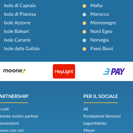
Isola di Capraia
Malta
Isola di Pianosa
Marocco
Isole Azzorre
Montenegro
Isole Baleari
Nord Egeo
Isole Canarie
Norvegia
Isole della Galizia
Paesi Bassi
ARTNERSHIP
PER IL SOCIALE
ccedi
Ail
iventa nostro partner
Fondazione Veronesi
onvenzioni
Legambiente
avora con noi
Meyer