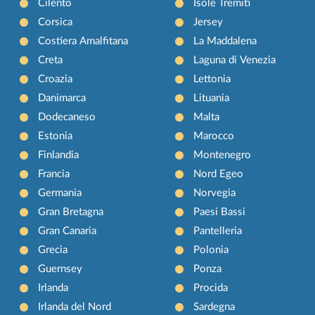
Cilento
Isole Tremiti
Corsica
Jersey
Costiera Amalfitana
La Maddalena
Creta
Laguna di Venezia
Croazia
Lettonia
Danimarca
Lituania
Dodecaneso
Malta
Estonia
Marocco
Finlandia
Montenegro
Francia
Nord Egeo
Germania
Norvegia
Gran Bretagna
Paesi Bassi
Gran Canaria
Pantelleria
Grecia
Polonia
Guernsey
Ponza
Irlanda
Procida
Irlanda del Nord
Sardegna