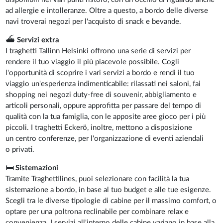
ad allergie e intolleranze. Oltre a questo, a bordo delle diverse
navi troverai negozi per l'acquisto di snack e bevande.
⛴️
Servizi extra
I traghetti Tallinn Helsinki offrono una serie di servizi per
rendere il tuo viaggio il più piacevole possibile. Cogli
l'opportunità di scoprire i vari servizi a bordo e rendi il tuo
viaggio un'esperienza indimenticabile: rilassati nei saloni, fai
shopping nei negozi duty-free di souvenir, abbigliamento e
articoli personali, oppure approfitta per passare del tempo di
qualità con la tua famiglia, con le apposite aree gioco per i più
piccoli. I traghetti Eckerö, inoltre, mettono a disposizione
un centro conferenze, per l'organizzazione di eventi aziendali
o privati.
🛏 Sistemazioni
Tramite Traghettilines, puoi selezionare con facilità la tua
sistemazione a bordo, in base al tuo budget e alle tue esigenze.
Scegli tra le diverse tipologie di cabine per il massimo comfort, o
optare per una poltrona reclinabile per combinare relax e
convenienza. I servizi all'interno delle cabine variano in base alla