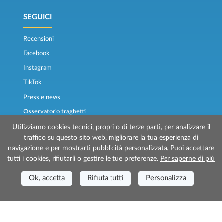
SEGUICI
Recensioni
Facebook
Instagram
TikTok
Press e news
Osservatorio traghetti
Utilizziamo cookies tecnici, propri o di terze parti, per analizzare il
traffico su questo sito web, migliorare la tua esperienza di
navigazione e per mostrarti pubblicità personalizzata. Puoi accettare
tutti i cookies, rifiutarli o gestire le tue preferenze.
Per saperne di più
Ok, accetta
Rifiuta tutti
Personalizza
© 2026 Traghettilines è gestito da Prenotazioni24 s.r.l.
Sede Legale: Via Bonistallo, 50/B - 50053 Empoli (FI)
Sede Operativa: Via Casa del Duca, 1 - 57037 Portoferraio (LI)
P.IVA/C.F./Iscr. Reg. Imp. CCIAA Liv. 01512130491 | Nr. REA CCIA FI - 699553
Aut.Amm.Prov. LI n 1819 del 16/01/06 - Fondo Garanzia Viaggi ASSIMUTUA