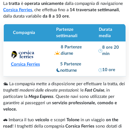
La
tratta
è
operata unicamente
dalla compagnia di navigazione
Corsica Ferries
, che effettua fino a
14 traversate settimanali
,
dalla durata variabile
da 8 a 10 ore
.
Partenze
Durata
Compagnia
settimanali
media
8 Partenze
8 ore 20
diurne
min
5 Partenze
Corsica Ferries
10 ore
notturne
🛳️ La compagnia mette a disposizione per effettuare la tratta, dei
traghetti moderni dalle elevate prestazioni
: le
Fast Cruise
, in
particolare la
Mega Express
. Queste navi sono utilizzate per
garantire ai passeggeri un
servizio professionale, comodo e
veloce.
🚗
Imbarca il tuo
veicolo
e scopri
Tolone
in un viaggio
on the
road
! I traghetti della compagnia
Corsica Ferries
sono dotati di