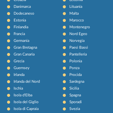
Danimarca
Lituania
Dodecaneso
Malta
Estonia
Marocco
Finlandia
Montenegro
Francia
Nord Egeo
Germania
Norvegia
Gran Bretagna
Paesi Bassi
Gran Canaria
Pantelleria
Grecia
Polonia
Guernsey
Ponza
Irlanda
Procida
Irlanda del Nord
Sardegna
Ischia
Sicilia
Isola d'Elba
Spagna
Isola del Giglio
Sporadi
Isola di Capraia
Svezia