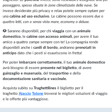
passeggero, spesso situate in zone climatizzate della nave
. Se
invece desiderate più privacy e relax potete sempre optare per
una
cabina ad uso esclusivo
. Le cabine possono essere
due o
quattro letti, con o senza vista mare, economy o deluxe.
🐶
Saranno disponibili, per chi
viaggia
con un
animale
domestico
, le
cabine con accesso animali
, per avere il tuo
amico a quattro zampe sempre con te! La compagnia rende
disponibili anche i
canili di bordo
, andranno
prenotati in
anticipo
dato che i posti si esauriscono in fretta!
Per poter
imbarcare correttamente
, il tuo
animale domestico
avrà bisogno di essere
presente nel biglietto
, di avere
guinzaglio e museruola
, del
trasportino
e della
documentazione sanitaria e vaccinale.
Acquista subito su
Traghettilines
il biglietto per il
traghetto
Ajaccio
Tolone
troverai le migliori soluzioni di viaggio
e le offerte più vantaggiose.