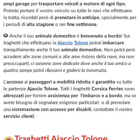
ampi garage
per
trasportare veicoli a motore di ogni tipo
.
Potrete portare il vostro veicolo su tutte le navi che effettuano
la tratta, ricordati però di
prenotare in anticipo
, specialmente per
i periodi di
alta stagione
o nei
fine settimana
.
🐶
Anche il tuo
animale domestico
è
benvenuto a bordo
! Sui
traghetti che effettuano la
Ajaccio
Tolone
potrai
imbarcare
tranquillamente anche il tuo
animale domestico
. Non potrà però
accedere alle zone comuni o alle aree ristoro della nave, ma non
preoccuparti,
ci saranno zone dedicate dove anche il tuo amico a
quattro zampe potrà rilassarsi e godersi la traversata.
L'
accesso
ai
passeggeri a mobilità ridotta
è
garantito
su tutte
le partenze
Ajaccio Tolone
. Tutti i traghetti
Corsica Ferries
sono
attrezzati
per fornire
assistenza per l'imbarco e a bordo
, ma se
avete bisogno di segnalare esigenze particolari o di prenotare
una
sistemazione con accesso per disabili
, contattate il nostro
servizio clienti
.
Traghetti Ajaccio Tolone