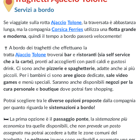
Servizi a bordo
Se viaggiate sulla rotta
Ajaccio
Tolone
, la traversata è abbastanza
lunga, ma la compagnia
Corsica Ferries
utilizza una
flotta grande
e moderna
, quindi il tempo a bordo passerà velocemente!
🍷 A bordo dei traghetti che effettuano la
tratta
Ajaccio
Tolone
troverai
bar
e
ristoranti (sia self service
che a la carte)
, pronti ad accoglierti con pasti caldi e gustosi
drink. Ci sono anche
pizzerie e spaghetterie
, adatte anche ai più
piccoli. Per i bambini ci sono
aree gioco
dedicate,
sale video
games
e menù speciali. Saranno anche disponibili
negozi per la
cura personale
e
boutique
dove potrai fare shopping.
Potrai scegliere tra le
diverse opzioni proposte
dalla compagnia
per quanto riguarda le
sistemazioni a bordo!
🛏️ La prima opzione è il
passaggio ponte
, la
sistemazione più
economica
tra quelle disponibili, che
non prevede un posto
assegnato
ma potrai accedere a tutte le zone comuni del
traghetto. Le
poltrone
invece sono
reclinabili e assegnate una per