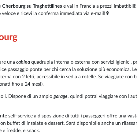
le Cherbourg su Traghettilines
e vai in Francia a prezzi imbattibili
 e veloce e ricevi la conferma immediata via e-mail!🚢
bourg
otare una
cabina
quadrupla interna o esterna con servizi igienici, p
lice passaggio ponte per chi cerca la soluzione più economica. Le
rna con 2 letti, accessibile in sedia a rotelle. Se viaggiate con 
onati fino a 24 mesi).
coli. Dispone di un ampio
garage
, quindi potrai viaggiare con l’aut
ante self-service a disposizione di tutti i passeggeri offre una vast
on buffet di insalate e dessert. Sarà disponibile anche un rilassa
e e fredde, e snack.