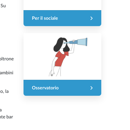
! Su
Per il sociale
oltrone
bambini
Osservatorio
o, la
a
nte bar