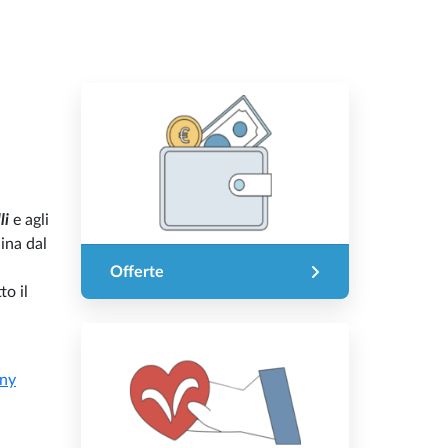
lli
e agli
hina dal
Offerte
to il
any