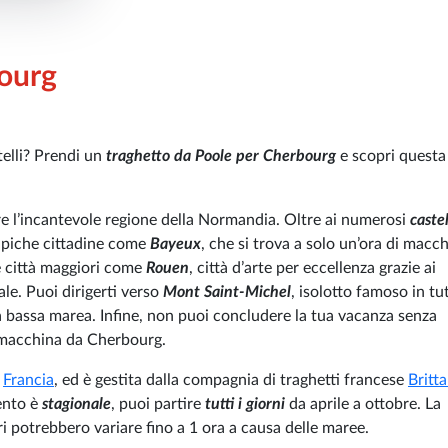
ourg
stelli? Prendi un
traghetto da Poole per Cherbourg
e scopri questa
ire l’incantevole regione della Normandia. Oltre ai numerosi
caste
 tipiche cittadine come
Bayeux
, che si trova a solo un’ora di macc
le città maggiori come
Rouen
, città d’arte per eccellenza grazie ai
ale. Puoi dirigerti verso
Mont Saint-Michel
, isolotto famoso in tut
a bassa marea. Infine, non puoi concludere la tua vacanza senza
i macchina da Cherbourg.
e
Francia
, ed è gestita dalla compagnia di traghetti francese
Britt
mento è
stagionale
, puoi partire
tutti i giorni
da aprile a ottobre. La
ri potrebbero variare fino a 1 ora a causa delle maree.