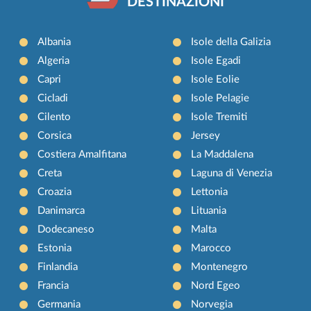
DESTINAZIONI
Albania
Isole della Galizia
Algeria
Isole Egadi
Capri
Isole Eolie
Cicladi
Isole Pelagie
Cilento
Isole Tremiti
Corsica
Jersey
Costiera Amalfitana
La Maddalena
Creta
Laguna di Venezia
Croazia
Lettonia
Danimarca
Lituania
Dodecaneso
Malta
Estonia
Marocco
Finlandia
Montenegro
Francia
Nord Egeo
Germania
Norvegia