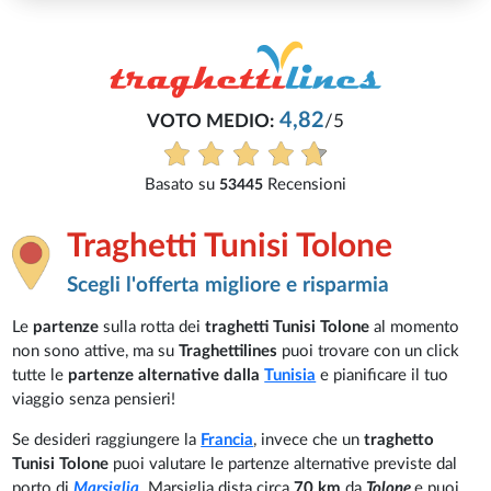
4,82
VOTO MEDIO:
/5
Basato su
Recensioni
53445
Traghetti Tunisi Tolone
Scegli l'offerta migliore e risparmia
Le
partenze
sulla rotta dei
traghetti Tunisi Tolone
al momento
non sono attive, ma su
Traghettilines
puoi trovare con un click
tutte le
partenze alternative dalla
Tunisia
e pianificare il tuo
viaggio senza pensieri!
Se desideri raggiungere la
Francia
, invece che un
traghetto
Tunisi Tolone
puoi valutare le partenze alternative previste dal
porto di
Marsiglia
. Marsiglia dista circa
70 km
da
Tolone
e puoi