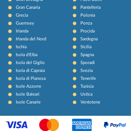
Gran Canaria
Pantelleria
Grecia
Polonia
Guernsey
Ponza
Irlanda
Procida
Irlanda del Nord
Sardegna
Ischia
Sicilia
Isola d'Elba
Spagna
Isola del Giglio
Sporadi
Isola di Capraia
Svezia
Isola di Pianosa
Tenerife
Isole Azzorre
Tunisia
Isole Baleari
Ustica
Isole Canarie
Ventotene