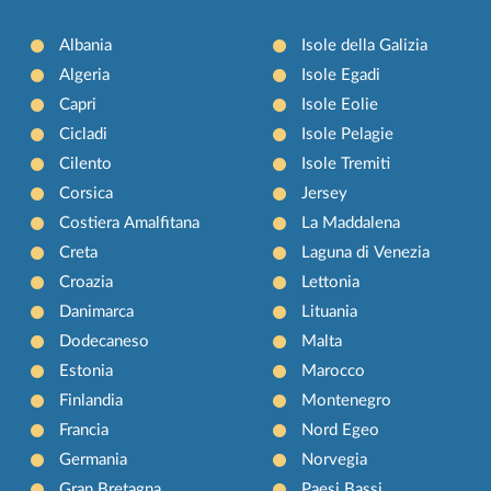
Albania
Isole della Galizia
Algeria
Isole Egadi
Capri
Isole Eolie
Cicladi
Isole Pelagie
Cilento
Isole Tremiti
Corsica
Jersey
Costiera Amalfitana
La Maddalena
Creta
Laguna di Venezia
Croazia
Lettonia
Danimarca
Lituania
Dodecaneso
Malta
Estonia
Marocco
Finlandia
Montenegro
Francia
Nord Egeo
Germania
Norvegia
Gran Bretagna
Paesi Bassi