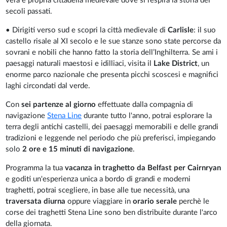
vera e propria cittadella medievale dove si respira la storia dei
secoli passati.
• Dirigiti verso sud e scopri la città medievale di
Carlisle
: il suo
castello risale al XI secolo e le sue stanze sono state percorse da
sovrani e nobili che hanno fatto la storia dell’Inghilterra. Se ami i
paesaggi naturali maestosi e idilliaci, visita il
Lake District
, un
enorme parco nazionale che presenta picchi scoscesi e magnifici
laghi circondati dal verde.
Con
sei partenze al giorno
effettuate dalla compagnia di
navigazione
Stena Line
durante tutto l'anno, potrai esplorare la
terra degli antichi castelli, dei paesaggi memorabili e delle grandi
tradizioni e leggende nel periodo che più preferisci, impiegando
solo
2 ore e 15 minuti di navigazione
.
Programma la tua
vacanza in traghetto da Belfast per Cairnryan
e goditi un'esperienza unica a bordo di grandi e moderni
traghetti, potrai scegliere, in base alle tue necessità, una
traversata diurna
oppure viaggiare in
orario serale
perchè le
corse dei traghetti Stena Line sono ben distribuite durante l'arco
della giornata.