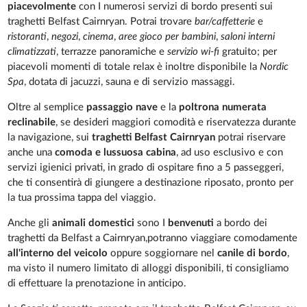
piacevolmente
con I numerosi servizi di bordo presenti sui
traghetti Belfast Cairnryan. Potrai trovare
bar/caffetterie
e
ristoranti
,
negozi
,
cinema
,
aree gioco per bambini
,
saloni interni
climatizzati
, terrazze panoramiche e
servizio wi-fi
gratuito; per
piacevoli momenti di totale relax è inoltre disponibile la
Nordic
Spa
, dotata di jacuzzi, sauna e di servizio massaggi.
Oltre al semplice
passaggio nave
e la
poltrona numerata
reclinabile
, se desideri maggiori comodità e riservatezza durante
la navigazione, sui
traghetti Belfast Cairnryan
potrai riservare
anche una
comoda e lussuosa cabina
, ad uso esclusivo e con
servizi igienici privati, in grado di ospitare fino a 5 passeggeri,
che ti consentirà di giungere a destinazione riposato, pronto per
la tua prossima tappa del viaggio.
Anche gli
animali domestici
sono I
benvenuti
a bordo dei
traghetti da Belfast a Cairnryan,potranno viaggiare comodamente
all'interno del veicolo
oppure soggiornare nel
canile di bordo
,
ma visto il numero limitato di alloggi disponibili, ti consigliamo
di effettuare la prenotazione in anticipo.