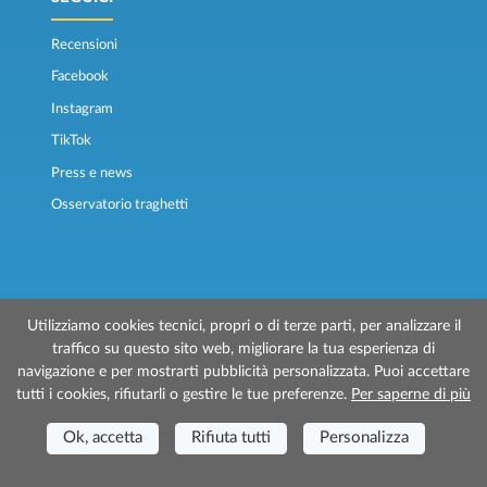
Recensioni
Facebook
Instagram
TikTok
Press e news
Osservatorio traghetti
Utilizziamo cookies tecnici, propri o di terze parti, per analizzare il
traffico su questo sito web, migliorare la tua esperienza di
© 2026 Traghettilines è gestito da Prenotazioni24 s.r.l.
navigazione e per mostrarti pubblicità personalizzata. Puoi accettare
Sede Legale: Via Bonistallo, 50/B - 50053 Empoli (FI)
tutti i cookies, rifiutarli o gestire le tue preferenze.
Per saperne di più
Sede Operativa: Via Casa del Duca, 1 - 57037 Portoferraio (LI)
P.IVA/C.F./Iscr. Reg. Imp. CCIAA Liv. 01512130491 | Nr. REA CCIA FI - 699553
Ok, accetta
Rifiuta tutti
Personalizza
Aut.Amm.Prov. LI n 1819 del 16/01/06 - Fondo Garanzia Viaggi ASSIMUTUA
Fideiussione N° 026004