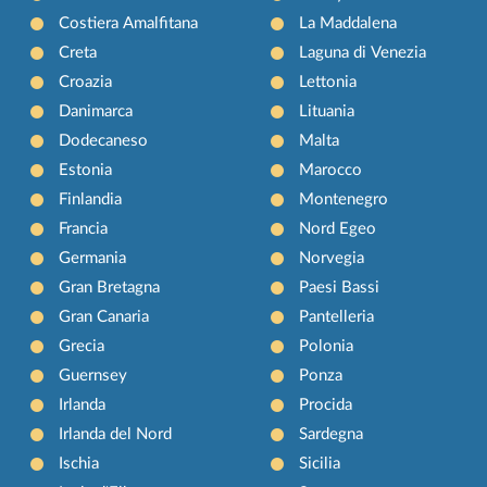
Costiera Amalfitana
La Maddalena
Creta
Laguna di Venezia
Croazia
Lettonia
Danimarca
Lituania
Dodecaneso
Malta
Estonia
Marocco
Finlandia
Montenegro
Francia
Nord Egeo
Germania
Norvegia
Gran Bretagna
Paesi Bassi
Gran Canaria
Pantelleria
Grecia
Polonia
Guernsey
Ponza
Irlanda
Procida
Irlanda del Nord
Sardegna
Ischia
Sicilia