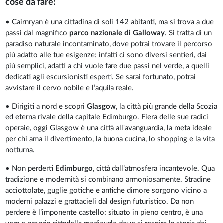
cose da fare:
• Cairnryan è una cittadina di soli 142 abitanti, ma si trova a due
passi dal magnifico
parco nazionale di Galloway
. Si tratta di un
paradiso naturale incontaminato, dove potrai trovare il percorso
più adatto alle tue esigenze: infatti ci sono diversi sentieri, dai
più semplici, adatti a chi vuole fare due passi nel verde, a quelli
dedicati agli escursionisti esperti. Se sarai fortunato, potrai
avvistare il cervo nobile e l’aquila reale.
• Dirigiti a nord e scopri
Glasgow
, la città più grande della Scozia
ed eterna rivale della capitale Edimburgo. Fiera delle sue radici
operaie, oggi Glasgow è una città all'avanguardia, la meta ideale
per chi ama il divertimento, la buona cucina, lo shopping e la vita
notturna.
• Non perderti
Edimburgo
, città dall’atmosfera incantevole. Qua
tradizione e modernità si combinano armoniosamente. Stradine
acciottolate, guglie gotiche e antiche dimore sorgono vicino a
moderni palazzi e grattacieli dal design futuristico. Da non
perdere è l’imponente castello: situato in pieno centro, è una