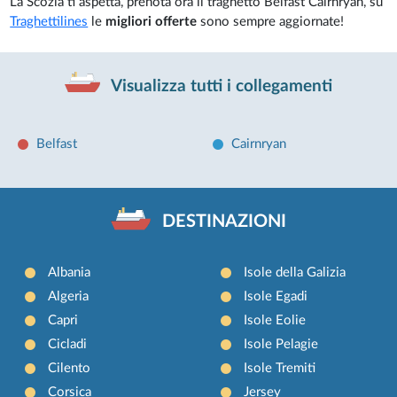
La Scozia ti aspetta, prenota ora il traghetto Belfast Cairnryan, su
Traghettilines
le
migliori offerte
sono sempre aggiornate!
Visualizza tutti i collegamenti
Belfast
Cairnryan
DESTINAZIONI
Albania
Isole della Galizia
Algeria
Isole Egadi
Capri
Isole Eolie
Cicladi
Isole Pelagie
Cilento
Isole Tremiti
Corsica
Jersey