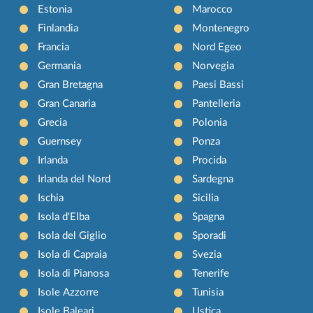
Estonia
Marocco
Finlandia
Montenegro
Francia
Nord Egeo
Germania
Norvegia
Gran Bretagna
Paesi Bassi
Gran Canaria
Pantelleria
Grecia
Polonia
Guernsey
Ponza
Irlanda
Procida
Irlanda del Nord
Sardegna
Ischia
Sicilia
Isola d'Elba
Spagna
Isola del Giglio
Sporadi
Isola di Capraia
Svezia
Isola di Pianosa
Tenerife
Isole Azzorre
Tunisia
Isole Baleari
Ustica