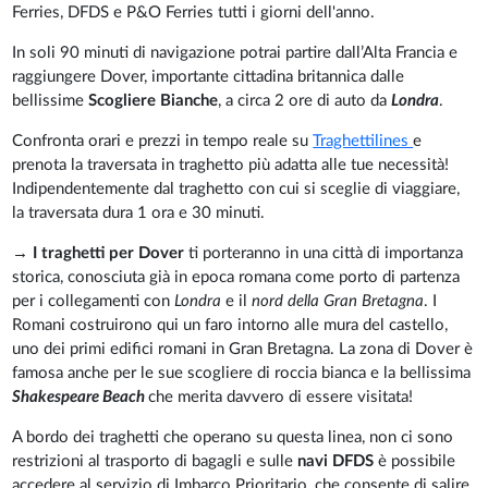
Ferries, DFDS e P&O Ferries tutti i giorni dell'anno.
In soli
90 minuti di navigazione potrai partire dall’Alta Francia e
raggiungere Dover, importante cittadina britannica dalle
bellissime
Scogliere Bianche
, a circa 2 ore di auto da
Londra
.
Confronta orari e prezzi in tempo reale su
Traghettilines
e
prenota la traversata in traghetto più adatta alle tue necessità!
Indipendentemente dal traghetto con cui si sceglie di viaggiare,
la traversata dura 1 ora e 30 minuti.
→
I traghetti per Dover
ti porteranno in una città di importanza
storica, conosciuta già in epoca romana come porto di partenza
per i collegamenti con
Londra
e il
nord della Gran Bretagna
. I
Romani costruirono qui un faro intorno alle mura del castello,
uno dei primi edifici romani in Gran Bretagna. La zona di Dover è
famosa anche per le sue scogliere di roccia bianca e la bellissima
Shakespeare Beach
che merita davvero di essere visitata!
A bordo dei traghetti che operano su questa linea, non ci sono
restrizioni al trasporto di bagagli e sulle
navi DFDS
è possibile
accedere al servizio di Imbarco Prioritario, che consente di salire