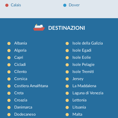
Calais
Dover
DESTINAZIONI
Albania
Isole della Galizia
Algeria
Isole Egadi
Capri
Isole Eolie
Cicladi
Isole Pelagie
Cilento
Isole Tremiti
Corsica
Jersey
Costiera Amalfitana
La Maddalena
Creta
Laguna di Venezia
Croazia
Lettonia
Danimarca
Lituania
Dodecaneso
Malta