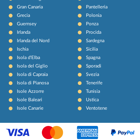
Gran Canaria
Pantelleria
Grecia
Polonia
Guernsey
Ponza
Irlanda
Procida
Irlanda del Nord
Sardegna
Ischia
Sicilia
Isola d'Elba
Spagna
Isola del Giglio
Sporadi
Isola di Capraia
Svezia
Isola di Pianosa
Tenerife
Isole Azzorre
Tunisia
Isole Baleari
Ustica
Isole Canarie
Ventotene