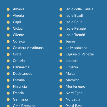
Albania
Isole della Galizia
Algeria
Isole Egadi
Capri
Isole Eolie
Cicladi
Isole Pelagie
Cilento
Isole Tremiti
Corsica
Jersey
Costiera Amalfitana
La Maddalena
Creta
Laguna di Venezia
Croazia
Lettonia
Danimarca
Lituania
Dodecaneso
Malta
Estonia
Marocco
Finlandia
Montenegro
Francia
Nord Egeo
Germania
Norvegia
Gran Bretagna
Paesi Bassi