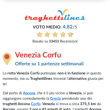
4,82
VOTO MEDIO:
/5
Basato su
Recensioni
53453
Venezia Corfu
Offerte su 1 partenze settimanali
La
rotta Venezia Corfù
purtroppo
non è in funzione
in questo
momento, ma su
Traghettilines
troverai l'
alternativa
giusta per
te!
Dal porto di
Ancona
, che è il più vicino a
Venezia
, si può
raggiungere comodamente la
Grecia
prendendo uno dei
traghetti Ancona
Corfù
.
Venezia
si trova a circa
375,5 km
da
Ancona
,
ovvero
3 ore e 45 minuti di auto
. I traghetti
Ancona