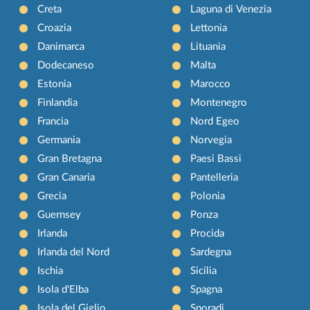
Creta
Laguna di Venezia
Croazia
Lettonia
Danimarca
Lituania
Dodecaneso
Malta
Estonia
Marocco
Finlandia
Montenegro
Francia
Nord Egeo
Germania
Norvegia
Gran Bretagna
Paesi Bassi
Gran Canaria
Pantelleria
Grecia
Polonia
Guernsey
Ponza
Irlanda
Procida
Irlanda del Nord
Sardegna
Ischia
Sicilia
Isola d'Elba
Spagna
Isola del Giglio
Sporadi