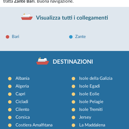
tratta
Zante Bari
. Buona navigazione.
Visualizza tutti i collegamenti
Bari
Zante
DESTINAZIONI
Albania
Isole della Galizia
Algeria
Isole Egadi
Capri
Isole Eolie
Cicladi
Isole Pelagie
Cilento
Isole Tremiti
Corsica
Jersey
Costiera Amalfitana
La Maddalena