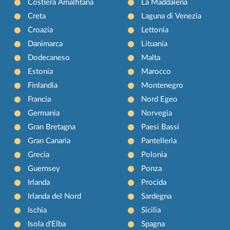
Costiera Amalfitana
La Maddalena
Creta
Laguna di Venezia
Croazia
Lettonia
Danimarca
Lituania
Dodecaneso
Malta
Estonia
Marocco
Finlandia
Montenegro
Francia
Nord Egeo
Germania
Norvegia
Gran Bretagna
Paesi Bassi
Gran Canaria
Pantelleria
Grecia
Polonia
Guernsey
Ponza
Irlanda
Procida
Irlanda del Nord
Sardegna
Ischia
Sicilia
Isola d'Elba
Spagna