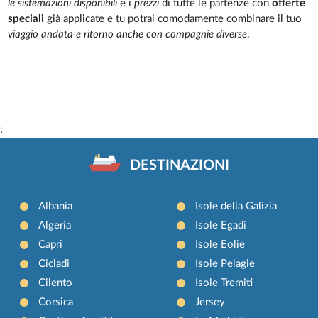
le sistemazioni disponibili
e i
prezzi
di tutte le partenze con
offerte
speciali
già applicate e tu potrai comodamente combinare il tuo
viaggio andata e ritorno anche con compagnie diverse
.
;
DESTINAZIONI
Albania
Isole della Galizia
Algeria
Isole Egadi
Capri
Isole Eolie
Cicladi
Isole Pelagie
Cilento
Isole Tremiti
Corsica
Jersey