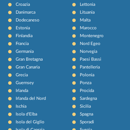
Croazia
Lettonia
Danimarca
Lituania
Dodecaneso
Malta
Estonia
Marocco
Finlandia
Montenegro
Francia
Nord Egeo
Germania
Norvegia
Gran Bretagna
Paesi Bassi
Gran Canaria
Pantelleria
Grecia
Polonia
Guernsey
Ponza
Irlanda
Procida
Irlanda del Nord
Sardegna
Ischia
Sicilia
Isola d'Elba
Spagna
Isola del Giglio
Sporadi
Isola di Capraia
Svezia