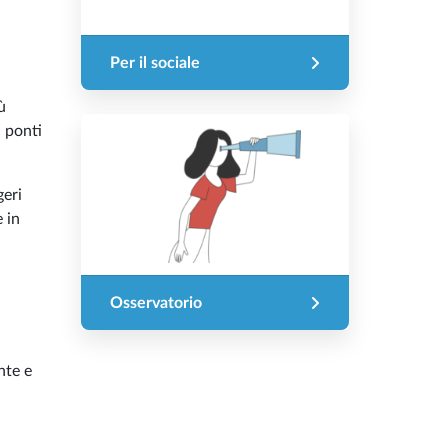
Per il sociale
ù
 ponti
geri
 in
Osservatorio
nte e