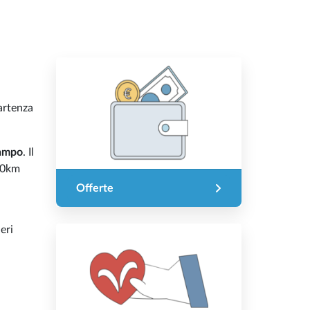
artenza
Campo
. Il
 10km
Offerte
eri