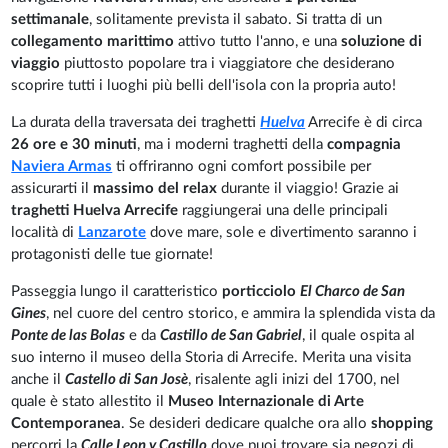
settimanale
, solitamente prevista il sabato. Si tratta di un
collegamento marittimo
attivo tutto l'anno, e una
soluzione di
viaggio
piuttosto popolare tra i viaggiatore che desiderano
scoprire tutti i luoghi più belli dell'isola con la propria auto!
La durata della traversata dei traghetti
Huelva
Arrecife è di circa
26 ore e 30 minuti
, ma i moderni traghetti della
compagnia
Naviera Armas
ti offriranno ogni comfort possibile per
assicurarti il
massimo del relax
durante il viaggio! Grazie ai
traghetti Huelva Arrecife
raggiungerai una delle principali
località di
Lanzarote
dove mare, sole e divertimento saranno i
protagonisti delle tue giornate!
Passeggia lungo il caratteristico
porticciolo
El Charco de San
Gines
, nel cuore del centro storico, e ammira la splendida vista da
Ponte de las Bolas
e da
Castillo de San Gabriel
, il quale ospita al
suo interno il museo della Storia di Arrecife. Merita una visita
anche il
Castello di San Josè
, risalente agli inizi del 1700, nel
quale è stato allestito il
Museo Internazionale di Arte
Contemporanea
. Se desideri dedicare qualche ora allo
shopping
percorri la
Calle Leon y Castillo
dove puoi trovare sia negozi di