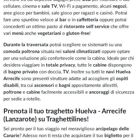
cellulare, cinema e
sale TV
, Wi-Fi a pagamento, alcuni
negozi
,
aree gioco per bambini, sale gioco per ragazzi e casinò. Potrai
fare uno spuntino veloce al
bar
o in
caffetteria
oppure potrai
concederti un ottimo pasto al
ristorante self service
che offre
vari
menù
anche
vegetariani
o
gluten-free
!
Durante la traversata
potrai scegliere se sistemarti su una
comoda poltrona
situata nei
saloni climatizzati
oppure optare
per una soluzione più confortevole come la cabina. Ideale per chi
desidera viaggiare in
totale privacy
, tutte le
cabine
dispongono
di
bagno privato
con doccia,
TV
. Inoltre su tutti le
navi Huelva
Arrecife
sono presenti strutture adatte ad accogliere gli
ospiti
disabili
, tra cui
ascensori
e
bagni
appositamente allestiti,
poltrone
e
cabine
facilmente accessibili e
ancoraggi
di sicurezza
per sedie a rotelle.
Prenota il tuo traghetto Huelva - Arrecife
(Lanzarote) su Traghettilines!
Sei pronto per il tuo viaggio nel meraviglioso
arcipelago delle
Canarie
? Adesso non ti resta che acquistare il tuo
biglietto
per il