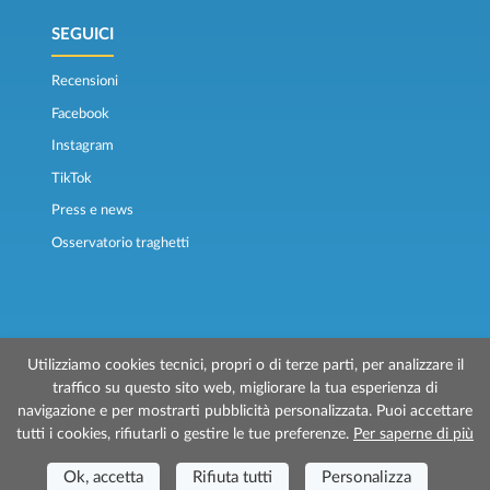
SEGUICI
Recensioni
Facebook
Instagram
TikTok
Press e news
Osservatorio traghetti
Utilizziamo cookies tecnici, propri o di terze parti, per analizzare il
traffico su questo sito web, migliorare la tua esperienza di
© 2026 Traghettilines è gestito da Prenotazioni24 s.r.l.
navigazione e per mostrarti pubblicità personalizzata. Puoi accettare
Sede Legale: Via Bonistallo, 50/B - 50053 Empoli (FI)
tutti i cookies, rifiutarli o gestire le tue preferenze.
Per saperne di più
Sede Operativa: Via Casa del Duca, 1 - 57037 Portoferraio (LI)
P.IVA/C.F./Iscr. Reg. Imp. CCIAA Liv. 01512130491 | Nr. REA CCIA FI - 699553
Aut.Amm.Prov. LI n 1819 del 16/01/06 - Fondo Garanzia Viaggi ASSIMUTUA
Ok, accetta
Rifiuta tutti
Personalizza