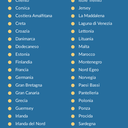
Cilento
Isole Tremiti
Corsica
Jersey
Costiera Amalfitana
La Maddalena
Creta
Laguna di Venezia
Croazia
Lettonia
Danimarca
Lituania
Dodecaneso
Malta
Estonia
Marocco
Finlandia
Montenegro
Francia
Nord Egeo
Germania
Norvegia
Gran Bretagna
Paesi Bassi
Gran Canaria
Pantelleria
Grecia
Polonia
Guernsey
Ponza
Irlanda
Procida
Irlanda del Nord
Sardegna