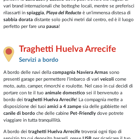
vari brand internazionali che botteghe locali, mentre se preferisci
rilassarti in
spiaggia
,
Playa del Reducto
è un'immensa distesa di
sabbia dorata
distante solo pochi metri dal centro, ed è il luogo
perfetto per fare una
pausa
!
Traghetti Huelva Arrecife
Servizi a bordo
A bordo delle navi della
compagnia Naviera Armas
sono
presenti garage per permettere l'imbarco di vari
veicoli
come
moto, auto, camper, rimorchi e roulotte. Nel caso in cui decidi di
portare con te il tuo
animale domestico
sei il benvenuto a
bordo dei
traghetti Huelva Arrecife
! La compagnia mette a
disposizione dei tuoi
amici a 4 zampe
sia delle gabbiette nel
canile di bordo
che delle cabine
Pet-Friendly
dove potrete
viaggiare in tutta tranquillità.
A bordo dei
traghetti Huelva Arrecife
troverai ogni tipo di
servizio tra cui deposito bagagli, prese
USB
per ricaricare il tuo