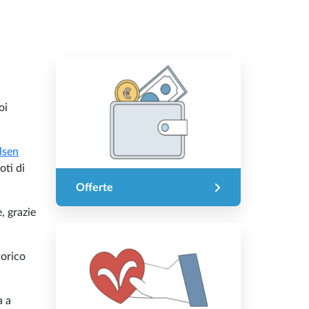
oi
lsen
oti di
Offerte
, grazie
torico
a a