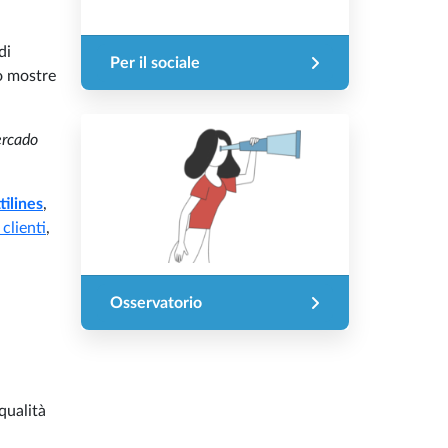
di
Per il sociale
o mostre
rcado
tilines
,
 clienti
,
Osservatorio
qualità