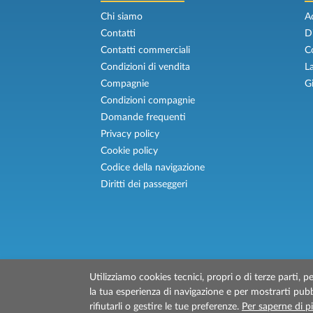
Chi siamo
A
Contatti
D
Contatti commerciali
C
Condizioni di vendita
L
Compagnie
G
Condizioni compagnie
Domande frequenti
Privacy policy
Cookie policy
Codice della navigazione
Diritti dei passeggeri
Utilizziamo cookies tecnici, propri o di terze parti, pe
© 2026 Traghettilines è gestito da Prenotaz
la tua esperienza di navigazione e per mostrarti pubbl
P.IVA/C.F./Iscr. Reg. Imp. CCIAA Liv. 0151213
rifiutarli o gestire le tue preferenze.
Per saperne di p