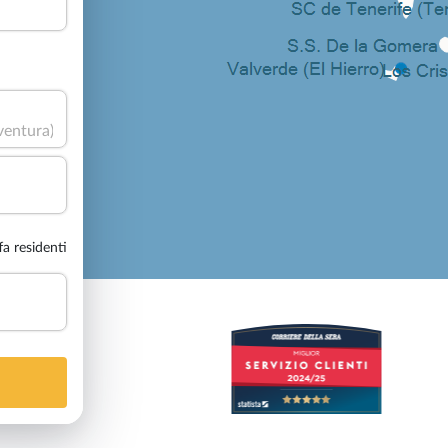
ffa residenti
2
/5
44
Recensioni