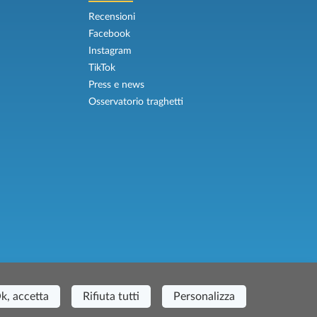
Recensioni
Facebook
Instagram
TikTok
Press e news
Osservatorio traghetti
 Casa del Duca, 1 - 57037 Portoferraio (LI)
k, accetta
Rifiuta tutti
Personalizza
ranzia Viaggi ASSIMUTUA Fideiussione N° 026004