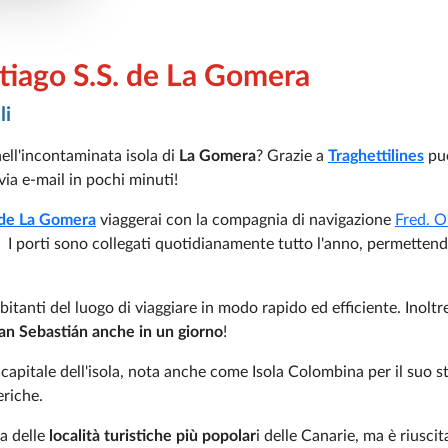
tiago S.S. de La Gomera
li
nell'incontaminata isola di
La Gomera
? Grazie a
Traghettilines
pu
via e-mail in pochi minuti!
 de La Gomera
viaggerai con la compagnia di navigazione
Fred. O
! I porti sono collegati quotidianamente tutto l'anno, permettend
bitanti del luogo di viaggiare in modo rapido ed efficiente. Inoltre
San Sebastián anche in un giorno
!
, capitale dell'isola, nota anche come Isola Colombina per il suo s
riche.
ta delle
località turistiche più popolar
i delle Canarie, ma è riuscit