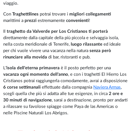
viaggio.
Con
Traghettilines
potrai trovare i
migliori collegamenti
marittimi a
prezzi
estremamente
convenienti
!
Il
traghetto da Valverde per Los Cristianos
ti porterà
direttamente dalla capitale della più piccola e selvaggia isola,
nella costa meridionale di Tenerife,
luogo rilassante
ed ideale
per chi vuole vivere una vacanza nella natura
senza però
rinunciare alla movida
di bar, ristoranti e pub.
L
'isola dell'eterna primavera
è il posto perfetto per una
vacanza ogni momento dell'anno
, e con i traghetti El Hierro Los
Cristianos potrai raggiungerla comodamente, avrai a disposizione
6 corse settimanali
effettuate dalla compagnia
Naviera Armas
,
scegli quella che più si adatta alle tue esigenze, in circa
2 ore e
30 minuti di navigazione
, sarai a destinazione, pronto per andarti
a rilassare su favolose spiagge come Paya de las Americas o
nelle Piscine Naturali Los Abrigos.