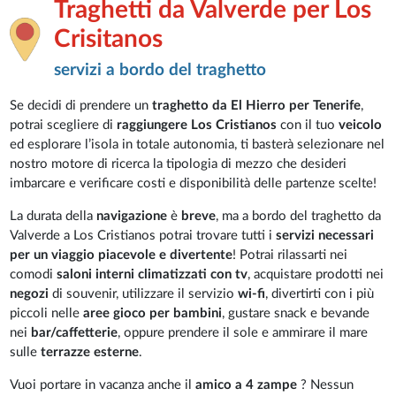
Traghetti da Valverde per Los
Crisitanos
servizi a bordo del traghetto
Se decidi di prendere un
traghetto da El Hierro per Tenerife
,
potrai scegliere di
raggiungere Los Cristianos
con il tuo
veicolo
ed esplorare l’isola in totale autonomia, ti basterà selezionare nel
nostro motore di ricerca la tipologia di mezzo che desideri
imbarcare e verificare costi e disponibilità delle partenze scelte!
La durata della
navigazione
è
breve
, ma a bordo del traghetto da
Valverde a Los Cristianos potrai trovare tutti i
servizi necessari
per un viaggio piacevole e divertente
! Potrai rilassarti nei
comodi
saloni interni climatizzati con tv
, acquistare prodotti nei
negozi
di souvenir, utilizzare il servizio
wi-fi
, divertirti con i più
piccoli nelle
aree gioco per bambini
, gustare snack e bevande
nei
bar/caffetterie
, oppure prendere il sole e ammirare il mare
sulle
terrazze esterne
.
Vuoi portare in vacanza anche il
amico a 4 zampe
? Nessun