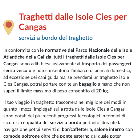
Traghetti dalle Isole Cies per
Cangas
servizi a bordo del traghetto
In conformità con le
normative del Parco Nazionale delle Isole
Atlantiche della Galizia
, tutti I
traghetti
dalle isole Cies per
Cangas
sono adibiti esclusivamente al trasporto dei
passeggeri
senza veicolo
e non consentono l’imbarco di animali domestici,
ad eccezione dei cani guida ma, se prenderai un traghetto isole
Cies Cangas, potrai portare con te un
bagaglio
a mano che non
superi il limite massimo di peso consentito di
20 kg
.
Il tuo viaggio in traghetto trascorrerà nel migliore dei modi in
quanto i mezzi impiegati sulla rotta dalle isole Cies a Cangas
sono dotati dei più recenti progressi tecnologici in termini di
sicurezza e
qualità
dei
servizi a bordo
pertanto, durante la
navigazione potrai servirti di
bar/caffetteria
,
salone interno
con
comode poltrone
oltre che
ponte esterno
dal quale poter