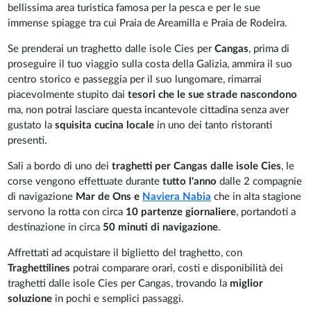
bellissima area turistica famosa per la pesca e per le sue
immense spiagge tra cui Praia de Areamilla e Praia de Rodeira.
Se prenderai un traghetto dalle isole Cies per
Cangas
, prima di
proseguire il tuo viaggio sulla costa della Galizia, ammira il suo
centro storico e passeggia per il suo lungomare, rimarrai
piacevolmente stupito dai
tesori che le sue strade nascondono
ma, non potrai lasciare questa incantevole cittadina senza aver
gustato la
squisita cucina locale
in uno dei tanto ristoranti
presenti.
Sali a bordo di uno dei
traghetti per Cangas dalle isole Cies
, le
corse vengono effettuate durante
tutto l'anno
dalle 2 compagnie
di navigazione
Mar de Ons e
Naviera Nabia
che in alta stagione
servono la rotta con circa
10 partenze giornaliere
, portandoti a
destinazione in circa
50 minuti di navigazione
.
Affrettati ad acquistare il biglietto del traghetto, con
Traghettilines
potrai comparare orari, costi e disponibilità dei
traghetti dalle isole Cies per Cangas, trovando la
miglior
soluzione
in pochi e semplici passaggi.