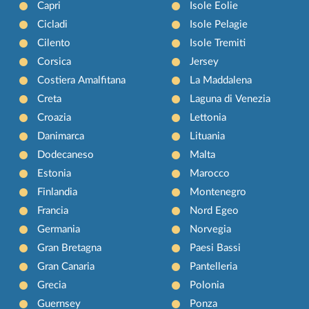
Capri
Isole Eolie
Cicladi
Isole Pelagie
Cilento
Isole Tremiti
Corsica
Jersey
Costiera Amalfitana
La Maddalena
Creta
Laguna di Venezia
Croazia
Lettonia
Danimarca
Lituania
Dodecaneso
Malta
Estonia
Marocco
Finlandia
Montenegro
Francia
Nord Egeo
Germania
Norvegia
Gran Bretagna
Paesi Bassi
Gran Canaria
Pantelleria
Grecia
Polonia
Guernsey
Ponza