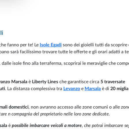
li
che fanno per te! Le
Isole Egadi
sono dei gioielli tutti da scoprire 
no sarà facilissimo trovare tutte le offerte e gli orari adatti a te
, dalle isole fino alla terraferma, scoprirai le meraviglie che co
vanzo Marsala
è
Liberty Lines
che garantisce circa
5 traversate
uti
. La distanza complessiva tra
Levanzo
e
Marsala
è di
20 miglia
mali domestici
, non avranno accesso alle zone comuni o alle zon
tare n compagnia del proprietario nelle loro zone dedicate.
sala
è
possibile imbarcare veicoli a motore
,
che potrai imbarcare s