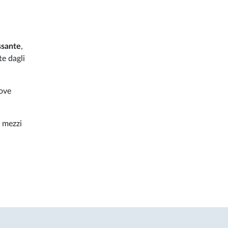
ssante
,
te dagli
dove
i mezzi