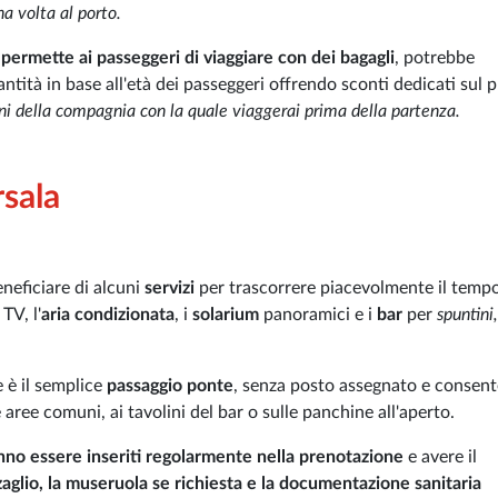
a volta al porto.
a
permette ai passeggeri di viaggiare con dei bagagli
, potrebbe
antità in base all'età dei passeggeri offrendo sconti dedicati sul 
oni della compagnia con la quale viaggerai prima della partenza.
sala
eneficiare di alcuni
servizi
per trascorrere piacevolmente il temp
TV, l'
aria condizionata
, i
solarium
panoramici e i
bar
per
spuntini,
e è il semplice
passaggio ponte
, senza posto assegnato e consent
e aree comuni, ai tavolini del bar o sulle panchine all'aperto.
no essere inseriti regolarmente nella prenotazione
e avere il
aglio, la museruola se richiesta e la documentazione sanitaria