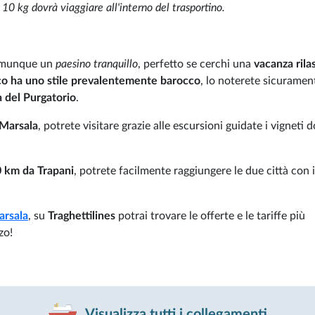
10 kg dovrà viaggiare all'interno del trasportino.
munque un
paesino tranquillo
, perfetto se cerchi una
vacanza rila
ico ha uno stile prevalentemente barocco
, lo noterete sicuramen
 del Purgatorio
.
 Marsala
, potrete visitare grazie alle escursioni guidate i vigneti 
0 km da Trapani
, potrete facilmente raggiungere le due città con 
rsala
, su
Traghettilines
potrai trovare le offerte e le tariffe più
zo!
Visualizza tutti i collegamenti