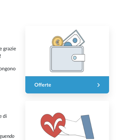
e grazie
!
mpongono
Offerte
e di
eguendo