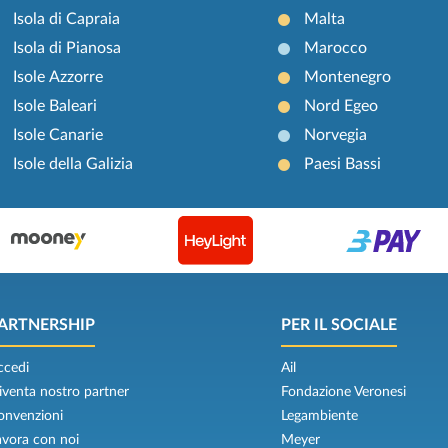
Isola di Capraia
Malta
Isola di Pianosa
Marocco
Isole Azzorre
Montenegro
Isole Baleari
Nord Egeo
Isole Canarie
Norvegia
Isole della Galizia
Paesi Bassi
ARTNERSHIP
PER IL SOCIALE
ccedi
Ail
iventa nostro partner
Fondazione Veronesi
onvenzioni
Legambiente
avora con noi
Meyer