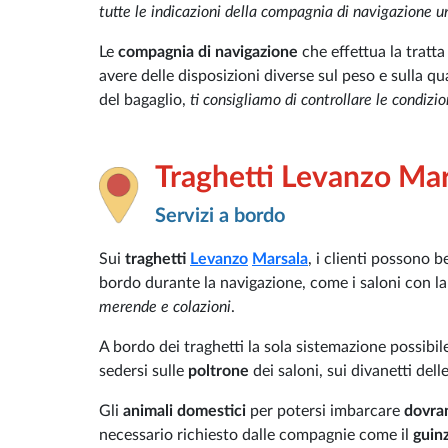
tutte le indicazioni della compagnia di navigazione un
Le
compagnia di navigazione
che effettua la tratt
avere delle disposizioni diverse sul peso e sulla qu
del bagaglio,
ti consigliamo di controllare le condizi
Traghetti Levanzo Mar
Servizi a bordo
Sui
traghetti
Levanzo
Marsala
, i clienti possono b
bordo durante la navigazione, come i saloni con la 
merende e colazioni
.
A bordo dei traghetti la sola sistemazione possibil
sedersi sulle
poltrone
dei saloni, sui divanetti dell
Gli
animali domestici
per potersi imbarcare
dovran
necessario richiesto dalle compagnie come il
guinz