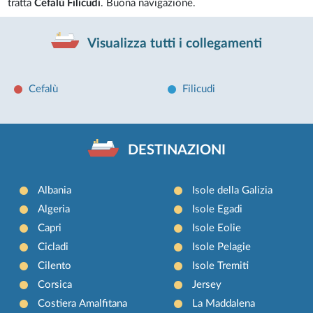
tratta
Cefalù Filicudi
. Buona navigazione.
Visualizza tutti i collegamenti
Cefalù
Filicudi
DESTINAZIONI
Albania
Isole della Galizia
Algeria
Isole Egadi
Capri
Isole Eolie
Cicladi
Isole Pelagie
Cilento
Isole Tremiti
Corsica
Jersey
Costiera Amalfitana
La Maddalena