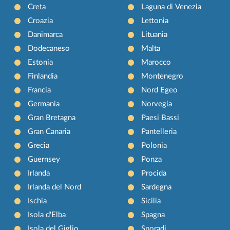
Creta
Laguna di Venezia
Croazia
Lettonia
Danimarca
Lituania
Dodecaneso
Malta
Estonia
Marocco
Finlandia
Montenegro
Francia
Nord Egeo
Germania
Norvegia
Gran Bretagna
Paesi Bassi
Gran Canaria
Pantelleria
Grecia
Polonia
Guernsey
Ponza
Irlanda
Procida
Irlanda del Nord
Sardegna
Ischia
Sicilia
Isola d'Elba
Spagna
Isola del Giglio
Sporadi