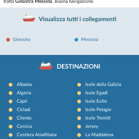
tratta
Ginostra Messina
. Buona navigazione.
Visualizza tutti i collegamenti
Ginostra
Messina
DESTINAZIONI
Albania
Isole della Galizia
Algeria
Isole Egadi
Capri
Isole Eolie
Cicladi
Isole Pelagie
Cilento
Isole Tremiti
Corsica
Jersey
Costiera Amalfitana
La Maddalena