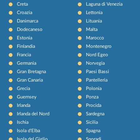
Creta
Laguna di Venezia
Croazia
Lettonia
Danimarca
Lituania
Dodecaneso
Malta
Estonia
Marocco
Finlandia
Montenegro
Francia
Nord Egeo
Germania
Norvegia
Gran Bretagna
Paesi Bassi
Gran Canaria
Pantelleria
Grecia
Polonia
Guernsey
Ponza
Irlanda
Procida
Irlanda del Nord
Sardegna
Ischia
Sicilia
Isola d'Elba
Spagna
Isola del Giglio
Sporadi