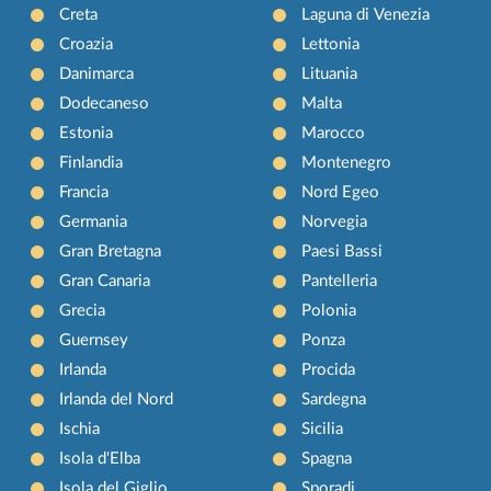
Creta
Laguna di Venezia
Croazia
Lettonia
Danimarca
Lituania
Dodecaneso
Malta
Estonia
Marocco
Finlandia
Montenegro
Francia
Nord Egeo
Germania
Norvegia
Gran Bretagna
Paesi Bassi
Gran Canaria
Pantelleria
Grecia
Polonia
Guernsey
Ponza
Irlanda
Procida
Irlanda del Nord
Sardegna
Ischia
Sicilia
Isola d'Elba
Spagna
Isola del Giglio
Sporadi