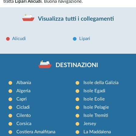
tratta
Lipari Alicudi
. Buona navigazione.
Visualizza tutti i collegamenti
Alicudi
Lipari
DESTINAZIONI
Albania
Isole della Galizia
Algeria
Isole Egadi
Capri
Isole Eolie
Cicladi
Isole Pelagie
Cilento
Isole Tremiti
Corsica
Jersey
Costiera Amalfitana
La Maddalena