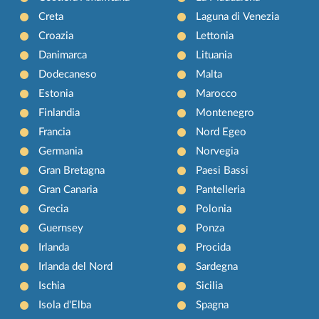
Creta
Laguna di Venezia
Croazia
Lettonia
Danimarca
Lituania
Dodecaneso
Malta
Estonia
Marocco
Finlandia
Montenegro
Francia
Nord Egeo
Germania
Norvegia
Gran Bretagna
Paesi Bassi
Gran Canaria
Pantelleria
Grecia
Polonia
Guernsey
Ponza
Irlanda
Procida
Irlanda del Nord
Sardegna
Ischia
Sicilia
Isola d'Elba
Spagna