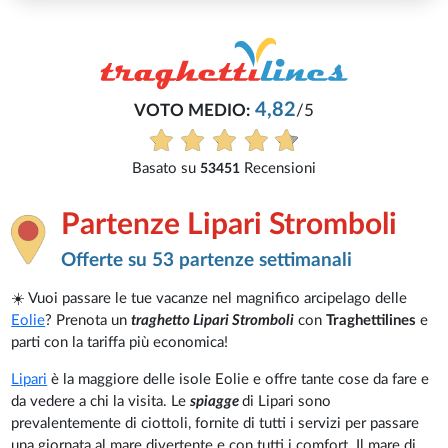
4,82
VOTO MEDIO:
/5
Basato su
Recensioni
53451
Partenze Lipari Stromboli
Offerte su 53 partenze settimanali
☀️ Vuoi passare le tue vacanze nel magnifico arcipelago delle
Eolie
? Prenota un
traghetto Lipari Stromboli
con
Traghettilines
e
parti con la tariffa più economica!
Lipari
è la maggiore delle isole Eolie e offre tante cose da fare e
da vedere a chi la visita. Le
spiagge
di Lipari sono
prevalentemente di ciottoli, fornite di tutti i servizi per passare
una giornata al mare divertente e con tutti i comfort. Il mare di