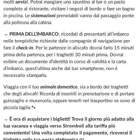
molti
servizi
. Potrai mangiare uno spuntino al bar o un pasto
completo al ristorante, visitare i negozi di bordo o fare un bagno
in piscina. Le
sistemazioni
prenotabili vanno dal passaggio ponte
alla poltrona alla cabina.
→
PRIMA DELL’IMBARCO
: ricordati di presentarti all’imbarco
nelle tempistiche richieste dalle compagnie di navigazione per
fare il
check-in
. Per le partenze in aliscafo dovrai farlo 15 minuti
prima della partenza, per i traghetti 30 minuti prima. Dovrai
esibire un documento d’identità in corso di validità e la carta
d’imbarco, quest’ultima anche dal tuo smartphone, non è
necessario stamparla.
Viaggia con il tuo
animale domestico
, sia a bordo dei traghetti
che degli aliscafi! Ricorda di inserirli in prenotazione e di portare
guinzaglio e museruola, oppure tenerli nel trasportino se sono di
piccola taglia.🐾
→
È ora di acquistare i biglietti! Trova il giorno più adatto alla
tua vacanza e viaggia verso Stromboli alla tariffa più
conveniente! Una volta completato il pagamento, riceverai il
biglietto nella tua posta elettronica.
📧