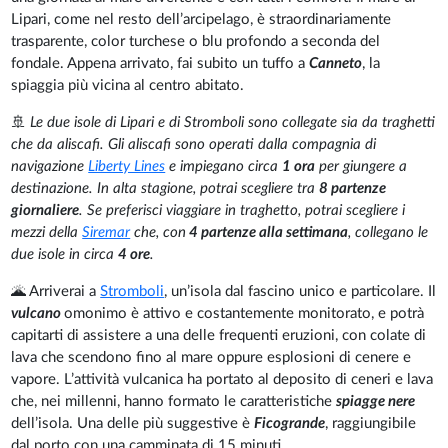
Lipari, come nel resto dell’arcipelago, è straordinariamente
trasparente, color turchese o blu profondo a seconda del
fondale. Appena arrivato, fai subito un tuffo a
Canneto
, la
spiaggia più vicina al centro abitato.
🚢
Le due isole di Lipari e di Stromboli sono collegate sia da traghetti
che da aliscafi. Gli aliscafi sono operati dalla compagnia di
navigazione
Liberty Lines
e impiegano circa
1 ora
per giungere a
destinazione. In alta stagione, potrai scegliere tra
8 partenze
giornaliere
. Se preferisci viaggiare in traghetto, potrai scegliere i
mezzi della
Siremar
che, con
4 partenze alla settimana
, collegano le
due isole in circa
4 ore
.
🌋 Arriverai a
Stromboli
, un’isola dal fascino unico e particolare. Il
vulcano
omonimo è attivo e costantemente monitorato, e potrà
capitarti di assistere a una delle frequenti eruzioni, con colate di
lava che scendono fino al mare oppure esplosioni di cenere e
vapore. L’attività vulcanica ha portato al deposito di ceneri e lava
che, nei millenni, hanno formato le caratteristiche
spiagge nere
dell’isola. Una delle più suggestive è
Ficogrande
, raggiungibile
dal porto con una camminata di 15 minuti.