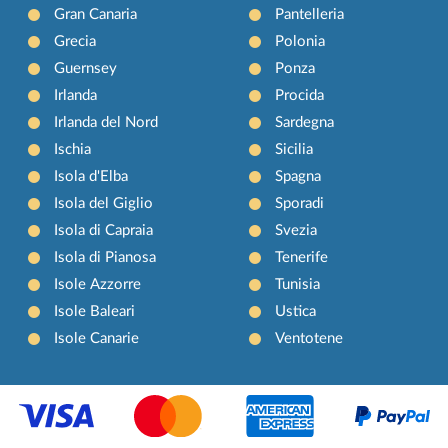
Gran Canaria
Pantelleria
Grecia
Polonia
Guernsey
Ponza
Irlanda
Procida
Irlanda del Nord
Sardegna
Ischia
Sicilia
Isola d'Elba
Spagna
Isola del Giglio
Sporadi
Isola di Capraia
Svezia
Isola di Pianosa
Tenerife
Isole Azzorre
Tunisia
Isole Baleari
Ustica
Isole Canarie
Ventotene