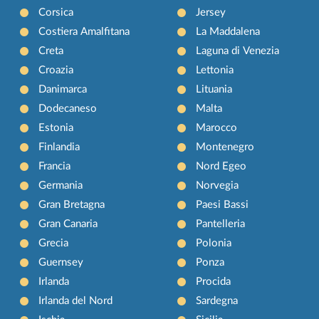
Corsica
Jersey
Costiera Amalfitana
La Maddalena
Creta
Laguna di Venezia
Croazia
Lettonia
Danimarca
Lituania
Dodecaneso
Malta
Estonia
Marocco
Finlandia
Montenegro
Francia
Nord Egeo
Germania
Norvegia
Gran Bretagna
Paesi Bassi
Gran Canaria
Pantelleria
Grecia
Polonia
Guernsey
Ponza
Irlanda
Procida
Irlanda del Nord
Sardegna