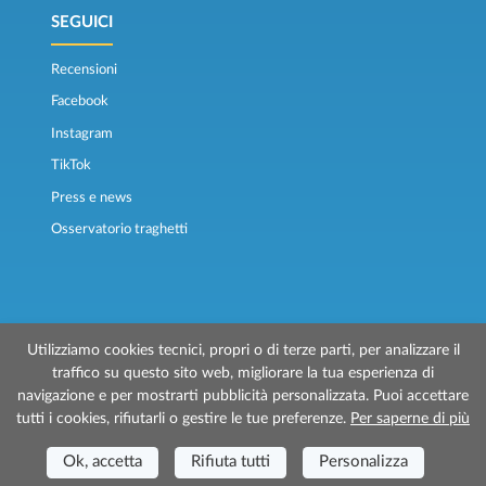
SEGUICI
Recensioni
Facebook
Instagram
TikTok
Press e news
Osservatorio traghetti
Utilizziamo cookies tecnici, propri o di terze parti, per analizzare il
traffico su questo sito web, migliorare la tua esperienza di
© 2026 Traghettilines è gestito da Prenotazioni24 s.r.l.
navigazione e per mostrarti pubblicità personalizzata. Puoi accettare
Sede Legale: Via Bonistallo, 50/B - 50053 Empoli (FI)
tutti i cookies, rifiutarli o gestire le tue preferenze.
Per saperne di più
Sede Operativa: Via Casa del Duca, 1 - 57037 Portoferraio (LI)
P.IVA/C.F./Iscr. Reg. Imp. CCIAA Liv. 01512130491 | Nr. REA CCIA FI - 699553
Ok, accetta
Rifiuta tutti
Personalizza
Aut.Amm.Prov. LI n 1819 del 16/01/06 - Fondo Garanzia Viaggi ASSIMUTUA
Fideiussione N° 026004