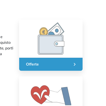
 e
cquisto
te, porti
na
Offerte