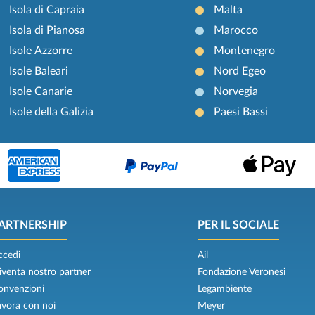
Isola di Capraia
Malta
Isola di Pianosa
Marocco
Isole Azzorre
Montenegro
Isole Baleari
Nord Egeo
Isole Canarie
Norvegia
Isole della Galizia
Paesi Bassi
ARTNERSHIP
PER IL SOCIALE
ccedi
Ail
iventa nostro partner
Fondazione Veronesi
onvenzioni
Legambiente
avora con noi
Meyer