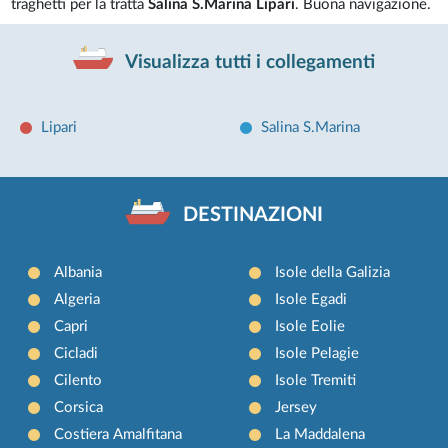
traghetti per la tratta
Salina S.Marina Lipari
. Buona navigazione.
Visualizza tutti i collegamenti
Lipari
Salina S.Marina
DESTINAZIONI
Albania
Isole della Galizia
Algeria
Isole Egadi
Capri
Isole Eolie
Cicladi
Isole Pelagie
Cilento
Isole Tremiti
Corsica
Jersey
Costiera Amalfitana
La Maddalena