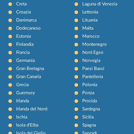
Creta
Laguna di Venezia
Croazia
Lettonia
Danimarca
Lituania
Dodecaneso
Malta
Estonia
Marocco
Finlandia
Montenegro
Francia
Nord Egeo
Germania
Norvegia
Gran Bretagna
Paesi Bassi
Gran Canaria
Pantelleria
Grecia
Polonia
Guernsey
Ponza
Irlanda
Procida
Irlanda del Nord
Sardegna
Ischia
Sicilia
Isola d'Elba
Spagna
Isola del Giglio
Sporadi