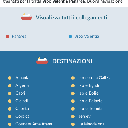
traghetti per la tratta
Vibo Valentia Panarea
. Buona navigazione.
Visualizza tutti i collegamenti
Panarea
Vibo Valentia
DESTINAZIONI
Albania
Isole della Galizia
Algeria
Isole Egadi
Capri
Isole Eolie
Cicladi
Isole Pelagie
Cilento
Isole Tremiti
Corsica
Jersey
Costiera Amalfitana
La Maddalena