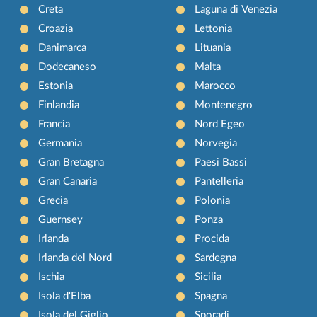
Creta
Laguna di Venezia
Croazia
Lettonia
Danimarca
Lituania
Dodecaneso
Malta
Estonia
Marocco
Finlandia
Montenegro
Francia
Nord Egeo
Germania
Norvegia
Gran Bretagna
Paesi Bassi
Gran Canaria
Pantelleria
Grecia
Polonia
Guernsey
Ponza
Irlanda
Procida
Irlanda del Nord
Sardegna
Ischia
Sicilia
Isola d'Elba
Spagna
Isola del Giglio
Sporadi