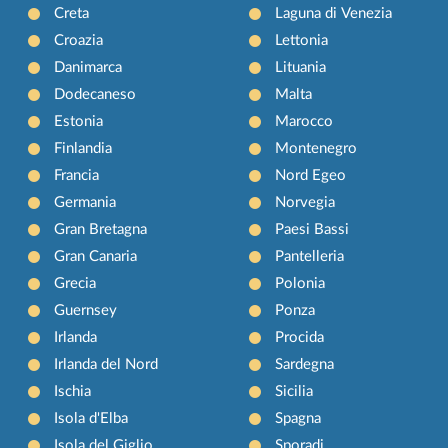
Creta
Laguna di Venezia
Croazia
Lettonia
Danimarca
Lituania
Dodecaneso
Malta
Estonia
Marocco
Finlandia
Montenegro
Francia
Nord Egeo
Germania
Norvegia
Gran Bretagna
Paesi Bassi
Gran Canaria
Pantelleria
Grecia
Polonia
Guernsey
Ponza
Irlanda
Procida
Irlanda del Nord
Sardegna
Ischia
Sicilia
Isola d'Elba
Spagna
Isola del Giglio
Sporadi