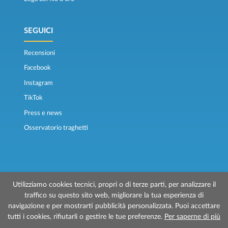
SEGUICI
Recensioni
Facebook
Instagram
TikTok
Press e news
Osservatorio traghetti
Utilizziamo cookies tecnici, propri o di terze parti, per analizzare il
traffico su questo sito web, migliorare la tua esperienza di
© 2026 Traghettilines è gestito da Prenotazioni24 s.r.l.
navigazione e per mostrarti pubblicità personalizzata. Puoi accettare
Sede Legale: Via Bonistallo, 50/B - 50053 Empoli (FI)
tutti i cookies, rifiutarli o gestire le tue preferenze.
Per saperne di più
Sede Operativa: Via Casa del Duca, 1 - 57037 Portoferraio (LI)