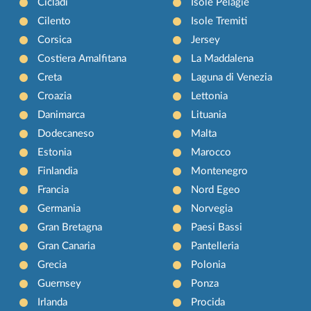
Cicladi
Isole Pelagie
Cilento
Isole Tremiti
Corsica
Jersey
Costiera Amalfitana
La Maddalena
Creta
Laguna di Venezia
Croazia
Lettonia
Danimarca
Lituania
Dodecaneso
Malta
Estonia
Marocco
Finlandia
Montenegro
Francia
Nord Egeo
Germania
Norvegia
Gran Bretagna
Paesi Bassi
Gran Canaria
Pantelleria
Grecia
Polonia
Guernsey
Ponza
Irlanda
Procida