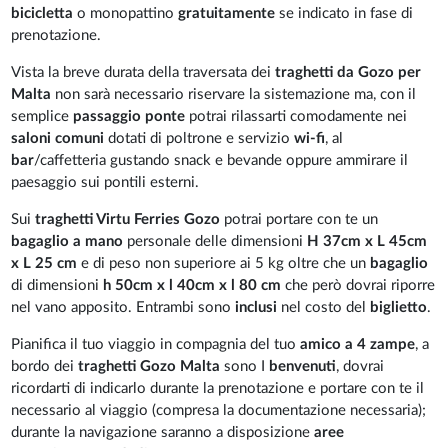
bicicletta
o monopattino
gratuitamente
se indicato in fase di
prenotazione.
Vista la breve durata della traversata dei
traghetti da Gozo per
Malta
non sarà necessario riservare la sistemazione ma, con il
semplice
passaggio ponte
potrai rilassarti comodamente nei
saloni comuni
dotati di poltrone e servizio
wi-fi
, al
bar
/caffetteria gustando snack e bevande oppure ammirare il
paesaggio sui pontili esterni.
Sui
traghetti Virtu Ferries Gozo
potrai portare con te un
bagaglio a mano
personale delle dimensioni
H 37cm x L 45cm
x L 25 cm
e di peso non superiore ai 5 kg oltre che un
bagaglio
di dimensioni
h 50cm x l 40cm x l 80 cm
che però dovrai riporre
nel vano apposito. Entrambi sono
inclusi
nel costo del
biglietto
.
Pianifica il tuo viaggio in compagnia del tuo
amico a 4 zampe
, a
bordo dei
traghetti Gozo Malta
sono I
benvenuti
, dovrai
ricordarti di indicarlo durante la prenotazione e portare con te il
necessario al viaggio (compresa la documentazione necessaria);
durante la navigazione saranno a disposizione
aree