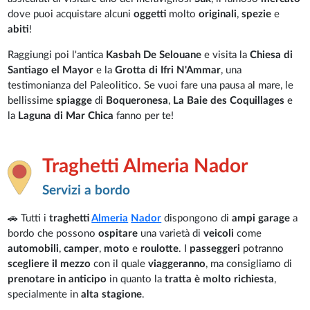
dove puoi acquistare alcuni
oggetti
molto
originali
,
spezie
e
abiti
!
Raggiungi poi l'antica
Kasbah De Selouane
e visita la
Chiesa di
Santiago el Mayor
e la
Grotta di Ifri N'Ammar
, una
testimonianza del Paleolitico. Se vuoi fare una pausa al mare, le
bellissime
spiagge
di
Boqueronesa
,
La Baie des Coquillages
e
la
Laguna di Mar Chica
fanno per te!
Traghetti Almeria Nador
Servizi a bordo
🚗 Tutti i
traghetti
Almeria
Nador
dispongono di
ampi garage
a
bordo che possono
ospitare
una varietà di
veicoli
come
automobili
,
camper
,
moto
e
roulotte
. I
passeggeri
potranno
scegliere il mezzo
con il quale
viaggeranno
, ma consigliamo di
prenotare in anticipo
in quanto la
tratta è molto richiesta
,
specialmente in
alta stagione
.