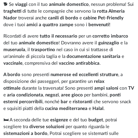
🐕 Se
viaggi
con il tuo
animale domestico
, nessun problema! Sui
traghetti
di tutte le compagnie che servono la
rotta Almeria
Nador
troverai anche
canili di bordo
e
cabine Pet-Friendly
dove i tuoi
amici a quattro zampe
sono i
benvenuti!
Ricordati di avere
tutto il necessario
per un
corretto imbarco
del tuo
animale domestico
! Dovranno avere il
guinzaglio
e la
museruola
, il
trasportino
nel caso in cui si trattasse di
un'animale di piccola taglia e la
documentazione sanitaria
e
vaccinale
, comprensiva del
vaccino antirabbica
.
A bordo
sono presenti
numerose ed eccellenti strutture
, a
disposizione dei passeggeri, per garantire un
relax
ottimale
durante la traversata! Sono presenti
ampi saloni
con
TV
e
aria condizionata
,
negozi
,
aree gioco
per bambini,
ponti
esterni percorribili
, nonché
bar
e
ristoranti
che servono snack
e squisiti piatti della
cucina mediterranea
e
Halal
.
🛏️
A seconda delle tue
esigenze
e del tuo
budget
, potrai
scegliere tra
diverse soluzioni
per quanto riguarda le
sistemazioni a bordo
, Potrai scegliere se sistemarti sulle