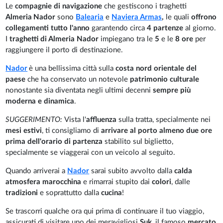
Le
compagnie di navigazione
che gestiscono i traghetti
Almeria
Nador
sono
Balearia
e
Naviera Armas
,
le quali
offrono
collegamenti tutto l'anno
garantendo circa
4 partenze
al giorno.
I
traghetti di Almeria Nador
impiegano tra le
5
e le
8 ore
per
raggiungere il porto di destinazione.
Nador
è una bellissima città sulla
costa nord orientale del
paese
che ha conservato un notevole
patrimonio culturale
nonostante sia diventata negli ultimi decenni
sempre più
moderna e dinamica
.
SUGGERIMENTO:
Vista l'
affluenza
sulla tratta, specialmente nei
mesi estivi
, ti consigliamo di
arrivare al porto almeno due ore
prima dell'orario di partenza
stabilito sul biglietto,
specialmente se viaggerai con un veicolo al seguito.
Quando arriverai a
Nador
sarai subito avvolto dalla
calda
atmosfera
marocchina
e rimarrai stupito dai
colori
, dalle
tradizioni
e soprattutto dalla
cucina
!
Se trascorri qualche ora qui prima di continuare il tuo viaggio,
assicurati di visitare uno dei meravigliosi
Suk
, il famoso
mercato