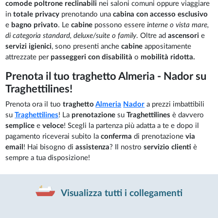
comode poltrone reclinabili
nei saloni comuni oppure viaggiare
in
totale privacy
prenotando una
cabina con accesso esclusivo
e
bagno privato
. Le
cabine
possono essere
interne o vista mare,
di categoria standard, deluxe/suite o family
. Oltre ad
ascensori
e
servizi igienici
, sono presenti anche
cabine
appositamente
attrezzate per
passeggeri con disabilità
o
mobilità ridotta.
Prenota il tuo traghetto Almeria - Nador su
Traghettilines!
Prenota ora il tuo
traghetto
Almeria
Nador
a prezzi imbattibili
su
Traghettilines
! La
prenotazione
su
Traghettilines
è davvero
semplice
e
veloce
! Scegli la partenza più adatta a te e dopo il
pagamento riceverai subito la
conferma
di prenotazione
via
email
! Hai bisogno di
assistenza
? Il nostro
servizio clienti
è
sempre a tua disposizione!
Visualizza tutti i collegamenti