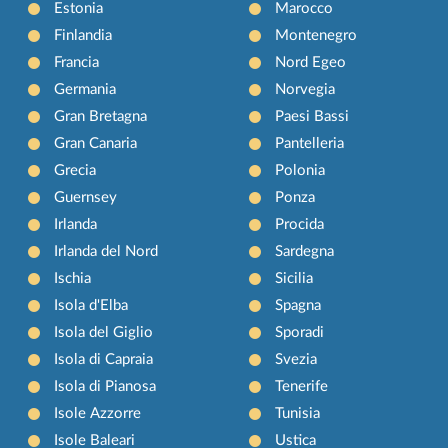
Estonia
Marocco
Finlandia
Montenegro
Francia
Nord Egeo
Germania
Norvegia
Gran Bretagna
Paesi Bassi
Gran Canaria
Pantelleria
Grecia
Polonia
Guernsey
Ponza
Irlanda
Procida
Irlanda del Nord
Sardegna
Ischia
Sicilia
Isola d'Elba
Spagna
Isola del Giglio
Sporadi
Isola di Capraia
Svezia
Isola di Pianosa
Tenerife
Isole Azzorre
Tunisia
Isole Baleari
Ustica