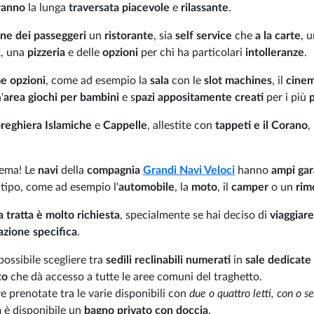
ranno
la lunga
traversata piacevole
e
rilassante
.
one dei passeggeri
un
ristorante
, sia
self service
che
a la carte
, 
k, una
pizzeria
e delle
opzioni
per chi ha particolari
intolleranze
.
e opzioni
, come ad esempio la
sala
con le
slot machines
, il
cine
'
area giochi per bambini
e s
pazi appositamente creati
per i più
p
preghiera Islamiche
e
Cappelle
, allestite con
tappeti e il Corano
,
lema! Le
navi
della
compagnia
Grandi Navi Veloci
hanno
ampi ga
 tipo, come ad esempio l'
automobile
, la
moto
, il
camper
o un
rim
a tratta è molto richiesta
, specialmente se hai deciso di
viaggiare
azione specifica
.
 possibile scegliere tra
sedili reclinabili
numerati
in
sale dedicate
to
che dà accesso a tutte le aree comuni del traghetto.
 prenotate tra le varie disponibili con
due o quattro letti, con o s
a
è disponibile un
bagno privato con doccia
.