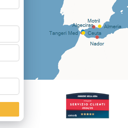
2
/5
50
Recensioni