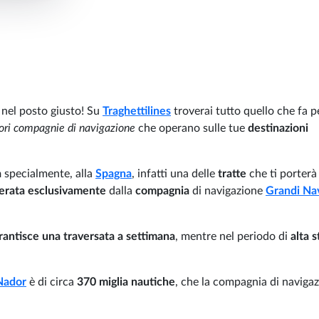
i nel posto giusto! Su
Traghettilines
troverai tutto quello che fa pe
gliori compagnie di navigazione
che operano sulle tue
destinazioni
a
specialmente, alla
Spagna
, infatti una delle
tratte
che ti porterà
erata esclusivamente
dalla
compagnia
di navigazione
Grandi Na
rantisce una traversata a settimana
, mentre nel periodo di
alta 
Nador
è di circa
370 miglia nautiche
, che la compagnia di naviga