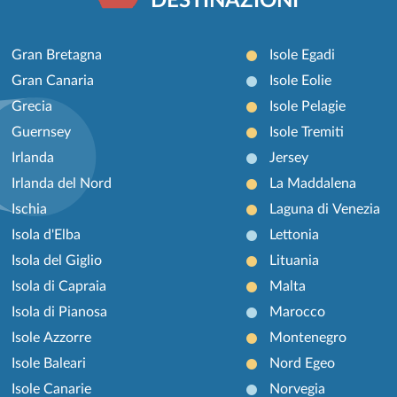
DESTINAZIONI
Gran Bretagna
Isole Egadi
Gran Canaria
Isole Eolie
Grecia
Isole Pelagie
Guernsey
Isole Tremiti
Irlanda
Jersey
Irlanda del Nord
La Maddalena
Ischia
Laguna di Venezia
Isola d'Elba
Lettonia
Isola del Giglio
Lituania
Isola di Capraia
Malta
Isola di Pianosa
Marocco
Isole Azzorre
Montenegro
Isole Baleari
Nord Egeo
Isole Canarie
Norvegia