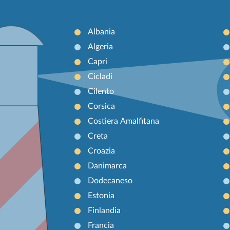
Albania
Algeria
Capri
Cicladi
Cilento
Corsica
Costiera Amalfitana
Creta
Croazia
Danimarca
Dodecaneso
Estonia
Finlandia
Francia