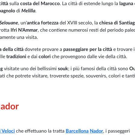
città
sulla
costa del Marocco
. La città di estende lungo la
laguna 
spagnolo
di
Melilla
.
Selouane
, un'
antica fortezza
del XVIII secolo, la
chiesa di Santiag
rotta
Ifri N'Ammar
, che contiene numerosi resti del periodo paleo
amente una visita.
 della città
dovrete provare a
passeggiare per la città
e trovare 
alle
tradizioni
e dai
colori
che provengono dalle vie della città.
ng
visitate uno dei bellissimi
souk
; i più famosi della città sono
Ou
ati che potrete visitare, troverete spezie, souvenirs, colori e tan
Nador
 Veloci
che effettuano la tratta
Barcellona
Nador
, i passeggeri