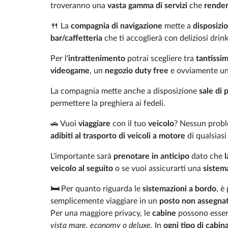
troveranno una
vasta gamma di servizi
che
rende
🍴 La
compagnia di navigazione
mette a
disposizi
bar/caffetteria
che ti accoglierà con deliziosi drin
Per l'
intrattenimento
potrai scegliere tra
tantissim
videogame
, un
negozio duty free
e ovviamente un
La compagnia mette anche a disposizione
sale di 
permettere la preghiera ai fedeli.
🚗 Vuoi
viaggiare
con il tuo
veicolo
? Nessun prob
adibiti al trasporto di veicoli a motore
di qualsiasi
L'importante sarà
prenotare in anticipo
dato che
l
veicolo al seguito
o se vuoi assicurarti una
sistem
🛏️
Per quanto riguarda le
sistemazioni a bordo
, è
semplicemente viaggiare in un
posto non assegna
Per una maggiore privacy, le
cabine
possono essere
vista mare, economy o deluxe.
In
ogni tipo di cabin