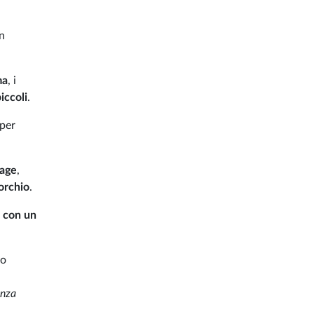
un
ma
, i
iccoli
.
 per
rage
,
orchio
.
 con un
o
enza