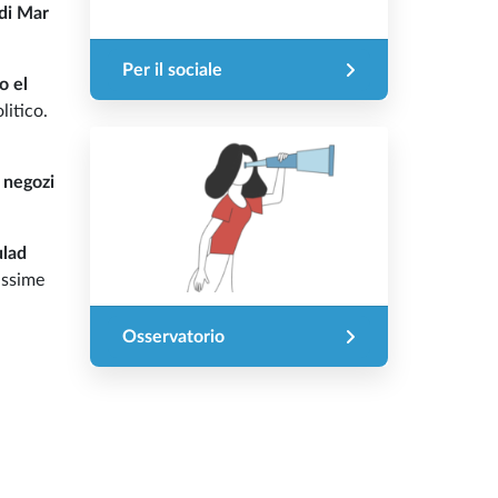
di Mar
Per il sociale
o el
litico.
i
negozi
lad
tissime
Osservatorio