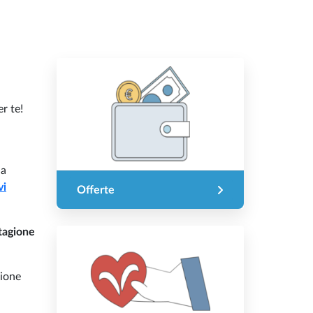
r te!
 a
vi
Offerte
stagione
zione