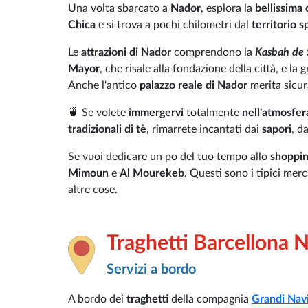
Una volta sbarcato a
Nador
, esplora la
bellissima 
Chica
e si trova a pochi chilometri dal
territorio 
Le
attrazioni di Nador
comprendono la
Kasbah de 
Mayor
, che risale alla fondazione della città, e la g
Anche l'antico
palazzo reale di Nador
merita sicur
🍵 Se volete
immergervi
totalmente
nell'atmosfera
tradizionali di tè
, rimarrete incantati dai
sapori
, d
Se vuoi dedicare un po del tuo tempo allo
shoppi
Mimoun
e
Al Mourekeb
. Questi sono i tipici merc
altre cose.
Traghetti Barcellona 
Servizi a bordo
A bordo dei
traghetti
della compagnia
Grandi Navi