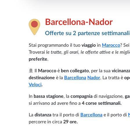
Barcellona-Nador
Offerte su 2 partenze settimanali
Stai programmando il tuo
viaggio
in
Marocco
? Se
Troverai
le tratte, gli orari, le offerte attive e le mi
preferite
.
🚢 Il
Marocco
è
ben collegato
, per la sua
vicinanz
destinazione
è la
Barcellona
Nador
. La tratta è
op
Veloci
.
In
bassa stagione
, la
compagnia
di navigazione,
ga
si arrivano ad avere fino a
4 corse settimanali.
La
distanza
tra il porto di
Barcellona
e il porto di
percorre in circa
29 ore.