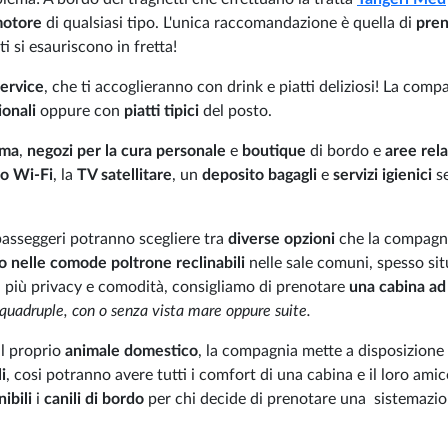
motore
di qualsiasi tipo. L'unica raccomandazione è quella di
pren
ti si esauriscono in fretta!
service
, che ti accoglieranno con drink e piatti deliziosi! La comp
ionali
oppure con
piatti tipici
del posto.
ema
,
negozi per la cura personale
e
boutique
di bordo e
aree rel
io Wi-Fi
, la
TV satellitare
, un
deposito bagagli
e
servizi igienici
s
 passeggeri potranno scegliere tra
diverse opzioni
che la compagn
 nelle comode poltrone reclinabili
nelle sale comuni, spesso sit
ra più privacy e comodità, consigliamo di prenotare
una cabina ad
, quadruple, con o senza vista mare oppure suite.
l proprio
animale domestico
, la compagnia mette a disposizione 
i
, cosi potranno avere tutti i comfort di una cabina e il loro amic
nibili
i
canili di bordo
per chi decide di prenotare una sistemazi