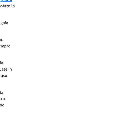
otare in
agnia
ax
.
empre
ia
uate in
 uso
la
o a
one