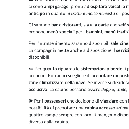
ci sono
ampi garage
, pronti ad
ospitare veicoli a 
anticipo
in quanto
la tratta è molto richiesta
e i pos
Ci saranno
bar
e
ristoranti
, sia
a la carte
che
self 
propone
menù speciali
per i
bambini
,
menù tradiz
Per l'intrattenimento saranno disponibili
sale cin
La compagnia mette anche a disposizione il
serviz
disponibili.
🛏️ Per quanto riguarda le
sistemazioni a bordo
, i
propone. Potranno scegliere di
prenotare un posto
zone climatizzate della nave
. Se invece si deside
esclusivo
. Le cabine possono essere
doppie, triple
🐕 Per i
passeggeri
che decidono di
viaggiare
con i
possibilità di prenotare una
cabina accesso animal
quattro zampe sempre con loro. Rimangono
dispo
diversa dalla cabina.