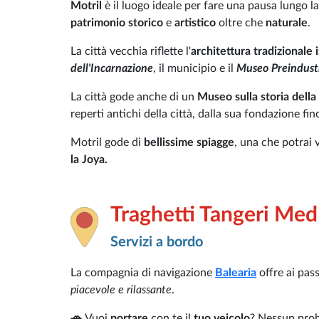
Motril
è il luogo ideale per fare una pausa lungo l
patrimonio storico
e
artistico
oltre che
naturale
.
La città vecchia riflette l'
architettura tradizionale
dell'Incarnazione
, il municipio e il
Museo Preindustr
La città gode anche di un
Museo sulla storia della 
reperti antichi della città, dalla sua fondazione fin
Motril gode di
bellissime spiagge
, una che potrai 
la Joya.
Traghetti Tangeri Med
Servizi a bordo
La compagnia di navigazione
Balearia
offre ai pas
piacevole e rilassante
.
🚗
Vuoi
portare
con te il
tuo veicolo
? Nessun prob