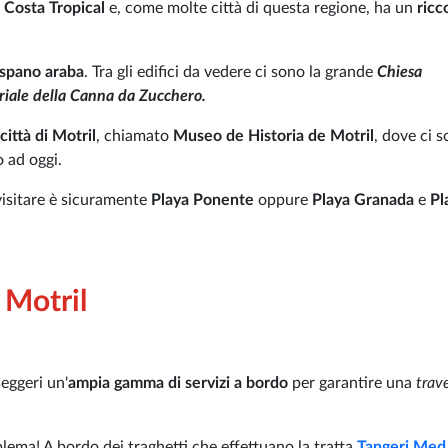
a
Costa Tropical
e, come molte città di questa regione, ha un
ricc
 ispano araba
. Tra gli edifici da vedere ci sono la grande
Chiesa
iale della Canna da Zucchero.
città di Motril
, chiamato
Museo de Historia de Motril
, dove ci 
o ad oggi.
visitare è sicuramente
Playa Ponente
oppure
Playa Granada
e
Pl
 Motril
seggeri un'
ampia gamma di servizi a bordo
per garantire una
trav
lema! A bordo dei traghetti che effettuano la tratta
Tangeri Med