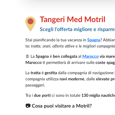
Tangeri Med Motril
Scegli l'offerta migliore e risparm
Stai pianificando la tua vacanza in
Spagna
? Abbiam
te:
tratte, orari, offerte attive e le migliori compagni
🚢 La
Spagna
è
ben collegata
al
Marocco
via mare
Marocco
ti permetterà di arrivare sulle
coste spag
La
tratta
è
gestita
dalla compagnia di navigazione
compagnia utilizza
navi moderne
, dalle
elevate pr
passeggeri.
Tra i
due porti
ci sono in totale
130 miglia nautich
📷
Cosa puoi visitare a Motril?