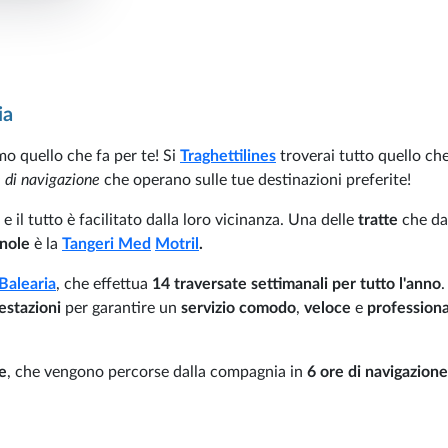
ia
o quello che fa per te! Si
Traghettilines
troverai tutto quello che
e di navigazione
che operano sulle tue destinazioni preferite!
e il tutto è facilitato dalla loro vicinanza. Una delle
tratte
che da
nole
è la
Tangeri Med
Motril
.
Balearia
, che effettua
14 traversate settimanali per tutto l'anno
.
estazioni
per garantire un
servizio comodo
,
veloce
e
profession
e
, che vengono percorse dalla compagnia in
6 ore di navigazione