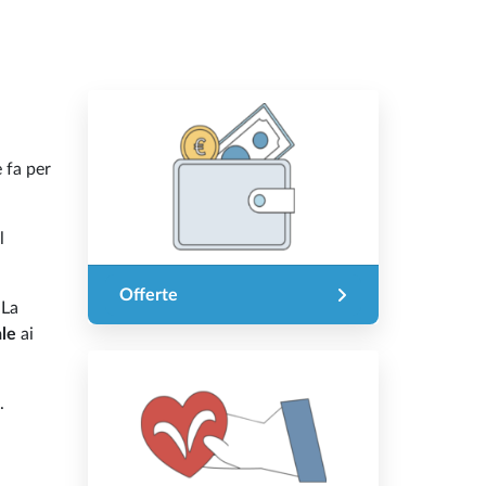
 fa per
l
Offerte
 La
ale
ai
.