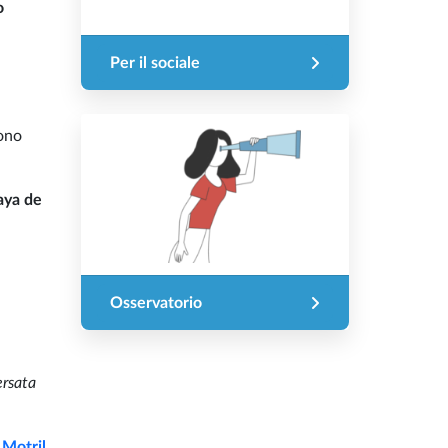
o
Per il sociale
sono
aya de
Osservatorio
ersata
Motril