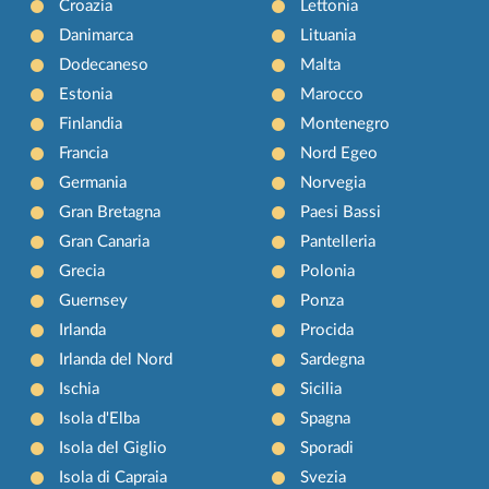
Croazia
Lettonia
Danimarca
Lituania
Dodecaneso
Malta
Estonia
Marocco
Finlandia
Montenegro
Francia
Nord Egeo
Germania
Norvegia
Gran Bretagna
Paesi Bassi
Gran Canaria
Pantelleria
Grecia
Polonia
Guernsey
Ponza
Irlanda
Procida
Irlanda del Nord
Sardegna
Ischia
Sicilia
Isola d'Elba
Spagna
Isola del Giglio
Sporadi
Isola di Capraia
Svezia