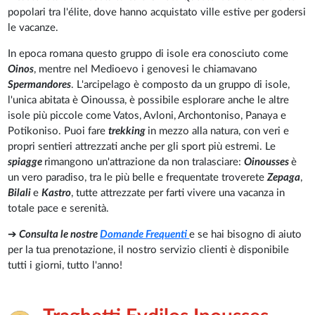
popolari tra l'élite, dove hanno acquistato ville estive per godersi
le vacanze.
In epoca romana questo gruppo di isole era conosciuto come
Oinos
, mentre nel Medioevo i genovesi le chiamavano
Spermandores
. L'arcipelago è composto da un gruppo di isole,
l'unica abitata è Oinoussa, è possibile esplorare anche le altre
isole più piccole come Vatos, Avloni, Archontoniso, Panaya e
Potikoniso. Puoi fare
trekking
in mezzo alla natura, con veri e
propri sentieri attrezzati anche per gli sport più estremi. Le
spiagge
rimangono un'attrazione da non tralasciare:
Oinousses
è
un vero paradiso, tra le più belle e frequentate troverete
Zepaga
,
Bilali
e
Kastro
, tutte attrezzate per farti vivere una vacanza in
totale pace e serenità.
➔
Consulta le nostre
Domande Frequenti
e se hai bisogno di aiuto
per la tua prenotazione, il nostro servizio clienti è disponibile
tutti i giorni, tutto l'anno!