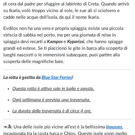
di cera dal padre per sfuggire al labirinto di Creta. Quando arrivò
su Ikaria, volò troppo vicino al sole, le sue ali si sciolsero e
cadde nelle acque dell'isola, da qui il nome Ikaria.
Evdilos non ha una vera e propria spiaggia, esiste una piccola
striscia di sabbia nel porto, ma per una giornata di relax in
spiaggia devi recarti a
Kampos
e
Kyparissi
, che hanno spiagge
grandi ed estese. Se ti piacciono le gite in barca alla scoperta di
luoghi nascosti o le immersioni subacquee, puoi partire alla
scoperta delle magnifiche baie.
La rotta è gestita da
Blue Star Ferries
!
Questa rotta è attiva solo in luglio e agosto.
Ogni settimana è prevista una traversata.
La durata della traversata è di circa 4 ore.
➔🏝️ Una delle isole più vicine all'est è la bellissima
Inousses
,
incastonata tra la costa turca e Chios. Queste isole sono molto