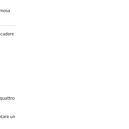
amosa
n cadere
 quattro
otare un