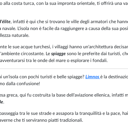
no alla costa turca, con la sua impronta orientale, ti offrirà una v
'élite
, infatti è qui che si trovano le ville degli armatori che hann
ia navale. L'isola non è facile da raggiungere a causa della sua pos
llezza naturale.
nte le sue acque turchesi, i villaggi hanno un'architettura decis
l'ambiente circostante. Le
spiagge
sono le preferite dai turisti, ch
avventurarsi tra le onde del mare o esplorare i fondali.
 un'isola con pochi turisti e belle spiagge?
Limnos
è la destinazi
ano dalla confusione!
fesa greca, qui fu costruita la base dell'aviazione ellenica, infatti m
le
.
e, passeggia tra le sue strade e assapora la tranquillità e la pace, ha
averne che ti serviranno piatti tradizionali.