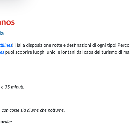
mnos
ia
tilines
! Hai a disposizione rotte e destinazioni di ogni tipo! Percor
ies
puoi scoprire luoghi unici e lontani dal caos del turismo di ma
 e 35 minuti.
 con corse sia diurne che notturne.
turale: