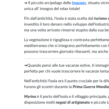
➔ Il piccolo arcipelago delle
Inousses
, situato vici
unica all' insegna del relax totale!
Fin dall'antichità, l'isola è stata scelta dal
turismo d
investito il loro denaro nello sviluppo dell'industr
ma una volta arrivato rimarrai stupito dalla sua be
La vegetazione è rigogliosa e contrasta perfettame
mediterranea che si integrano perfettamente con 
possono trascorrere giornate rilassanti, ma anche 
➔Quando pensi alle tue vacanze estive, ti immagini
perfetta per chi vuole trascorrere le vacanze lont
Nell'antichità l'isola era il punto cruciale per la di
furono gli scontri durante la
Prima Guerra Mondia
Myrina
è il porto dell'isola e il villaggio principal
disposizione molti
negozi di artigianato
e piccole t