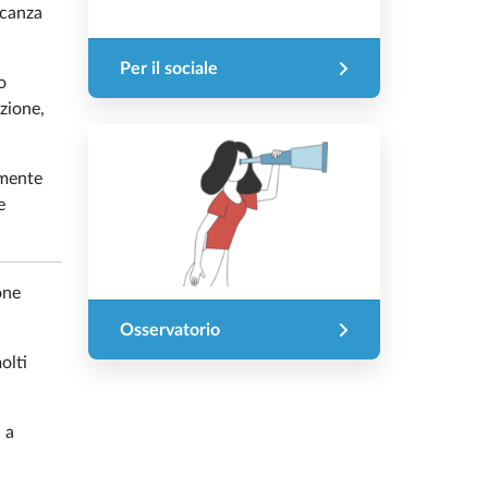
acanza
Per il sociale
o
izione,
amente
e
one
Osservatorio
olti
i a