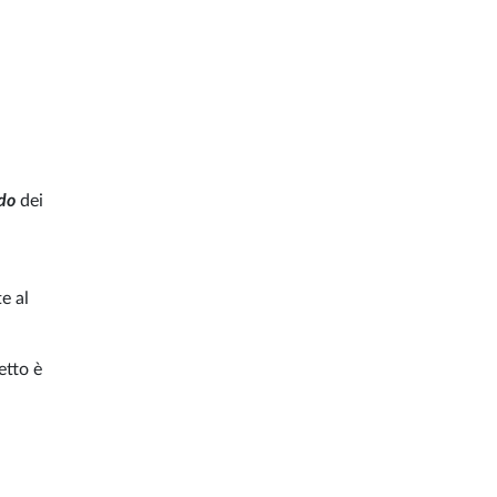
rdo
dei
e al
etto è