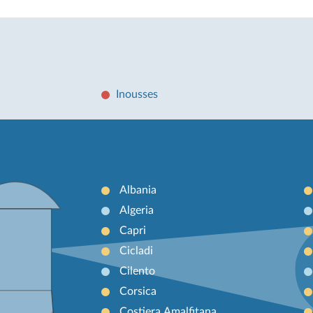
Inousses
Albania
Algeria
Capri
Cicladi
Cilento
Corsica
Costiera Amalfitana