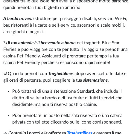
distanza tra le due isole non avrai a disposizione molte partenze,
quindi prenota i tuoi biglietti in anticipo!
A bordo troverai
strutture per passeggeri disabili, servizio Wi-Fi,
bar, ristoranti à la carte e self-service, ascensori e scale mobili,
aree giochi e negozi.
🐾
Il tuo animale è il benvenuto a bordo
dei traghetti Blue Star
Ferries e può viaggiare con te per tutto il viaggio se prenoti una
cabina Pet Friendly. Assicurati di prenotare per tempo la tua
cabina Pet Friendly perché si esauriscono rapidamente!
💺Quando prenoti con
Traghettilines
, dopo aver scelto le date e
gli orari di partenza, puoi scegliere la tua
sistemazione
.
Può trattarsi di una sistemazione Standard, che include il
diritto di salire a bordo e di usufruire di tutti i servizi che
desiderate, ma non ti riserva posti o cabine.
Puoi prenotare un posto nella sala riservata o una cabina
privata con toilette cliccando sulle icone corrispondenti.
➔
Controlla i prezzi e le offerte su
Traghettilines
e prenota il tuo