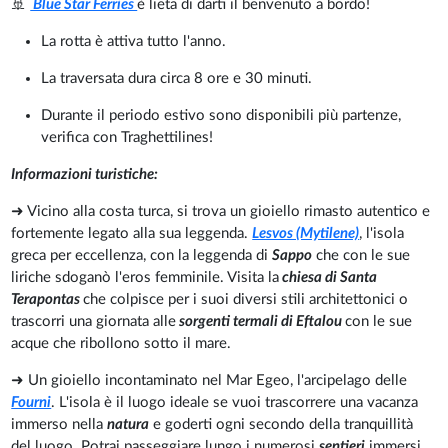
🚢
Blue Star Ferries
è lieta di darti il benvenuto a bordo!
La rotta è attiva tutto l'anno.
La traversata dura circa 8 ore e 30 minuti.
Durante il periodo estivo sono disponibili più partenze,
verifica con Traghettilines!
Informazioni turistiche:
➜ Vicino alla costa turca, si trova un gioiello rimasto autentico e
fortemente legato alla sua leggenda.
Lesvos (Mytilene)
, l'isola
greca per eccellenza, con la leggenda di
Sappo
che con le sue
liriche sdoganò l'eros femminile. Visita la
chiesa di Santa
Terapontas
che colpisce per i suoi diversi stili architettonici o
trascorri una giornata alle
sorgenti termali di Eftalou
con le sue
acque che ribollono sotto il mare.
➜ Un gioiello incontaminato nel Mar Egeo, l'arcipelago delle
Fourni
. L'isola è il luogo ideale se vuoi trascorrere una vacanza
immerso nella
natura
e goderti ogni secondo della tranquillità
del luogo. Potrai passeggiare lungo i numerosi
sentieri
immersi