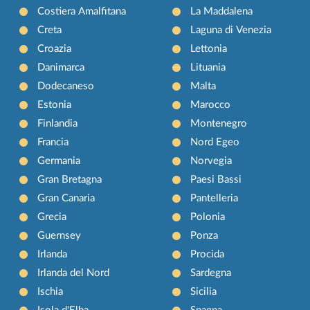
Costiera Amalfitana
La Maddalena
Creta
Laguna di Venezia
Croazia
Lettonia
Danimarca
Lituania
Dodecaneso
Malta
Estonia
Marocco
Finlandia
Montenegro
Francia
Nord Egeo
Germania
Norvegia
Gran Bretagna
Paesi Bassi
Gran Canaria
Pantelleria
Grecia
Polonia
Guernsey
Ponza
Irlanda
Procida
Irlanda del Nord
Sardegna
Ischia
Sicilia