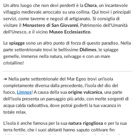
Un altro luogo che non devi perderti è la
Chora
, un incantevole
villaggio medievale arroccato su una collina. Qui trovi i principali
servizi, come taverne e negozi di artigianato. Si consiglia di
visitare il
Monastero di San Giovanni
, Patrimonio dell'Umanità
dell'Unesco, e il vicino
Museo Ecclesiastico
.
Le
spiagge
sono un altro punto di forza di questo paradiso. Nella
parte settentrionale trovi le bellissime
Didimes
, le spiagge
gemelle, immerse nella natura, selvagge e con un mare
cristallino!
➔ Nella parte settentrionale del Mar Egeo trovi un'isola
completamente diversa dalla precedente, l'isola del dio del
fuoco,
Limnos
! A causa della sua
origine vulcanica
, una parte
dell'isola presenta un paesaggio più arido, con molte sorgenti di
acqua calda radioattiva, dove potrai goderti la tua vacanza in
totale relax.
L'isola è anche famosa per la sua
natura rigogliosa
e per la sua
terra fertile, che i suoi abitanti hanno saputo coltivare fin