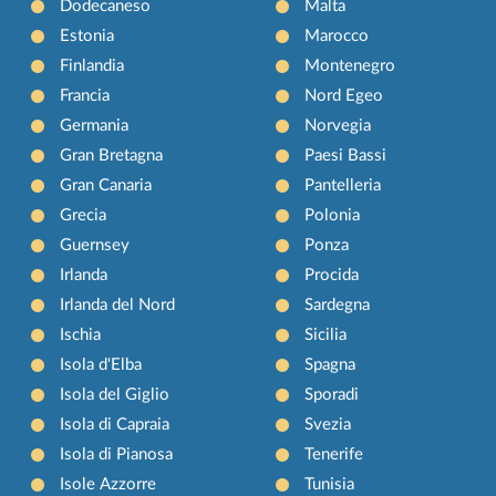
Dodecaneso
Malta
Estonia
Marocco
Finlandia
Montenegro
Francia
Nord Egeo
Germania
Norvegia
Gran Bretagna
Paesi Bassi
Gran Canaria
Pantelleria
Grecia
Polonia
Guernsey
Ponza
Irlanda
Procida
Irlanda del Nord
Sardegna
Ischia
Sicilia
Isola d'Elba
Spagna
Isola del Giglio
Sporadi
Isola di Capraia
Svezia
Isola di Pianosa
Tenerife
Isole Azzorre
Tunisia