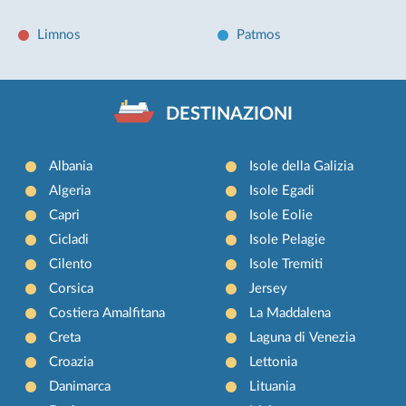
Limnos
Patmos
DESTINAZIONI
Albania
Isole della Galizia
Algeria
Isole Egadi
Capri
Isole Eolie
Cicladi
Isole Pelagie
Cilento
Isole Tremiti
Corsica
Jersey
Costiera Amalfitana
La Maddalena
Creta
Laguna di Venezia
Croazia
Lettonia
Danimarca
Lituania