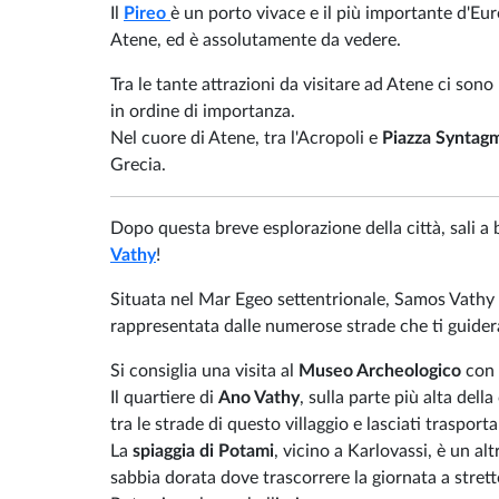
Il
Pireo
è un porto vivace e il più importante d'Eu
Atene, ed è assolutamente da vedere.
Tra le tante attrazioni da visitare ad Atene ci sono l
in ordine di importanza.
Nel cuore di Atene, tra l'Acropoli e
Piazza Syntag
Grecia.
Dopo questa breve esplorazione della città, sali a 
Vathy
!
Situata nel Mar Egeo settentrionale, Samos Vathy è il
rappresentata dalle numerose strade che ti guide
Si consiglia una visita al
Museo Archeologico
con t
Il quartiere di
Ano Vathy
, sulla parte più alta dell
tra le strade di questo villaggio e lasciati trasport
La
spiaggia di Potami
, vicino a Karlovassi, è un alt
sabbia dorata dove trascorrere la giornata a strett