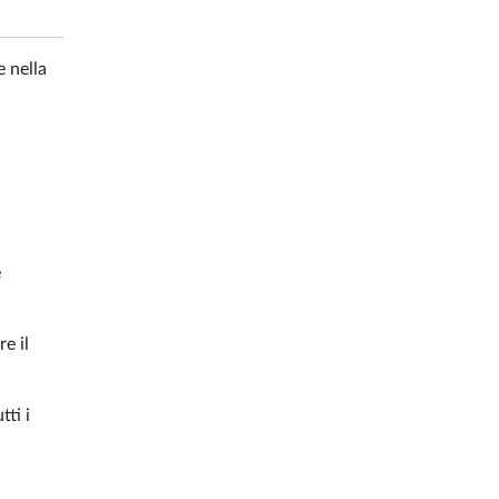
e nella
e
e il
tti i