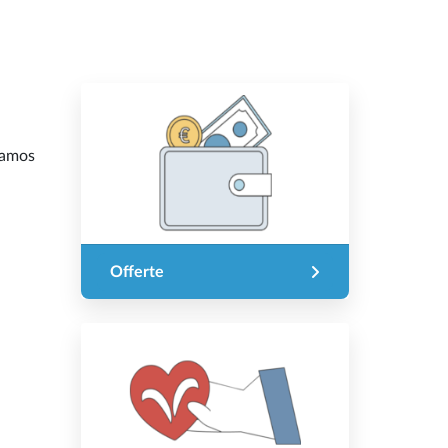
 Samos
Offerte