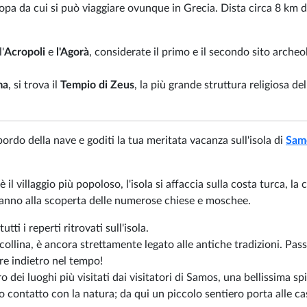
ropa da cui si può viaggiare ovunque in Grecia. Dista circa 8 km 
'
Acropoli
e
l'Agorà
, considerate il primo e il secondo sito archeo
ma
, si trova il
Tempio di Zeus
, la più grande struttura religiosa del
bordo della nave e goditi la tua meritata vacanza sull'isola di
Sam
 villaggio più popoloso, l'isola si affaccia sulla costa turca, la c
ranno alla scoperta delle numerose chiese e moschee.
utti i reperti ritrovati sull'isola.
a collina, è ancora strettamente legato alle antiche tradizioni. Pas
are indietro nel tempo!
ro dei luoghi più visitati dai visitatori di Samos, una bellissima sp
o contatto con la natura; da qui un piccolo sentiero porta alle ca