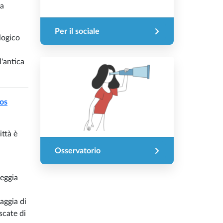
da
Per il sociale
logico
l'antica
os
ittà è
Osservatorio
seggia
iaggia di
scate di