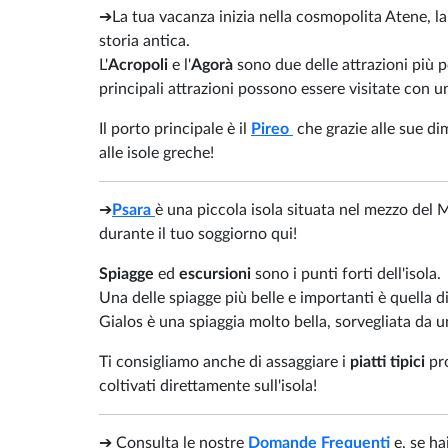
➔La tua vacanza inizia nella cosmopolita Atene, la
storia antica.
L'
Acropoli
e l'
Agorà
sono due delle attrazioni più p
principali attrazioni possono essere visitate con u
Il porto principale è il
Pireo
che grazie alle sue dime
alle isole greche!
➔
Psara
è una piccola isola situata nel mezzo del Ma
durante il tuo soggiorno qui!
Spiagge
ed
escursioni
sono i punti forti dell'isola.
Una delle spiagge più belle e importanti è quella 
Gialos è una spiaggia molto bella, sorvegliata da 
Ti consigliamo anche di assaggiare i
piatti tipici
pr
coltivati direttamente sull'isola!
➔ Consulta le nostre
Domande Frequenti
e, se ha