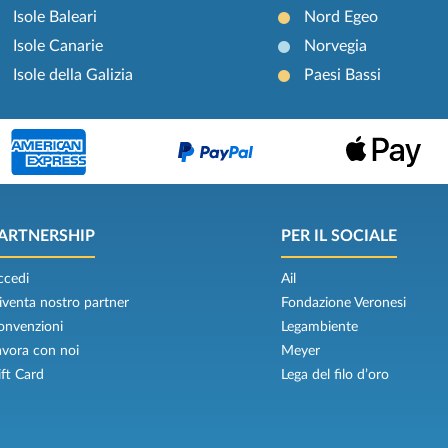
Isole Baleari
Nord Egeo
Isole Canarie
Norvegia
Isole della Galizia
Paesi Bassi
ARTNERSHIP
PER IL SOCIALE
ccedi
Ail
iventa nostro partner
Fondazione Veronesi
onvenzioni
Legambiente
avora con noi
Meyer
ift Card
Lega del filo d’oro