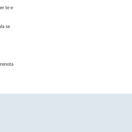
er te e
ola se
prenota