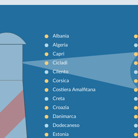
Albania
Algeria
Capri
Cicladi
Cilento
Corsica
Costiera Amalfitana
Creta
Croazia
Danimarca
Dodecaneso
Estonia