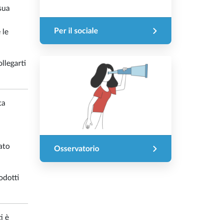
sua
Per il sociale
 le
ollegarti
ta
ato
Osservatorio
odotti
i è