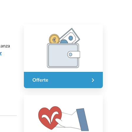
canza
r
Offerte