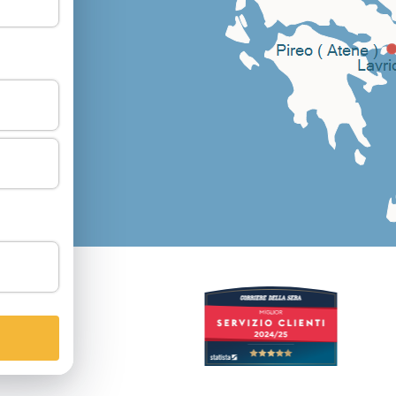
2
/5
54
Recensioni