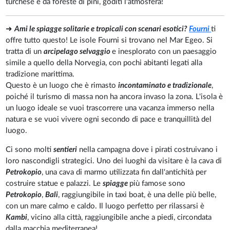
turchese e da foreste di pini, goditi l'atmosfera!
➜
Ami le spiagge solitarie e tropicali con scenari esotici?
Fourni
ti
offre tutto questo! Le isole Fourni si trovano nel Mar Egeo. Si
tratta di un
arcipelago selvaggio
e inesplorato con un paesaggio
simile a quello della Norvegia, con pochi abitanti legati alla
tradizione marittima.
Questo è un luogo che è rimasto
incontaminato e tradizionale
,
poiché il turismo di massa non ha ancora invaso la zona. L'isola è
un luogo ideale se vuoi trascorrere una vacanza immerso nella
natura e se vuoi vivere ogni secondo di pace e tranquillità del
luogo.
Ci sono molti
sentieri
nella campagna dove i pirati costruivano i
loro nascondigli strategici. Uno dei luoghi da visitare è la cava di
Petrokopio
, una cava di marmo utilizzata fin dall'antichità per
costruire statue e palazzi. Le
spiagge
più famose sono
Petrokopio
,
Bali
, raggiungibile in taxi boat, è una delle più belle,
con un mare calmo e caldo. Il luogo perfetto per rilassarsi è
Kambi
, vicino alla città, raggiungibile anche a piedi, circondata
dalla macchia mediterranea!