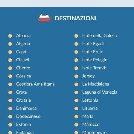
DESTINAZIONI
Albania
Isole della Galizia
Algeria
Isole Egadi
Capri
Isole Eolie
Cicladi
Isole Pelagie
Cilento
Isole Tremiti
Corsica
Jersey
Costiera Amalfitana
La Maddalena
Creta
Laguna di Venezia
Croazia
Lettonia
Danimarca
Lituania
Dodecaneso
Malta
Estonia
Marocco
Finlandia
Montenegro