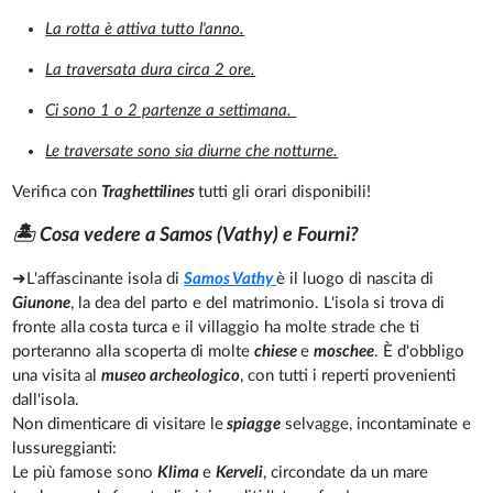
La rotta è attiva tutto l'anno.
La traversata dura circa 2 ore.
Ci sono 1 o 2 partenze a settimana.
Le traversate sono sia diurne che notturne.
Verifica con
Traghettilines
tutti gli orari disponibili!
🏝️ Cosa vedere a Samos (Vathy) e Fourni?
➜L'affascinante isola di
Samos Vathy
è il luogo di nascita di
Giunone
, la dea del parto e del matrimonio. L'isola si trova di
fronte alla costa turca e il villaggio ha molte strade che ti
porteranno alla scoperta di molte
chiese
e
moschee
. È d'obbligo
una visita al
museo archeologico
, con tutti i reperti provenienti
dall'isola.
Non dimenticare di visitare le
spiagge
selvagge, incontaminate e
lussureggianti:
Le più famose sono
Klima
e
Kerveli
, circondate da un mare