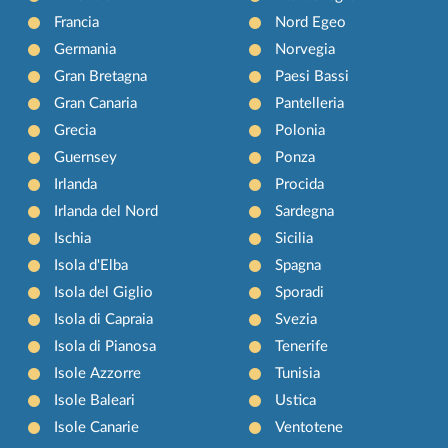
Francia
Nord Egeo
Germania
Norvegia
Gran Bretagna
Paesi Bassi
Gran Canaria
Pantelleria
Grecia
Polonia
Guernsey
Ponza
Irlanda
Procida
Irlanda del Nord
Sardegna
Ischia
Sicilia
Isola d'Elba
Spagna
Isola del Giglio
Sporadi
Isola di Capraia
Svezia
Isola di Pianosa
Tenerife
Isole Azzorre
Tunisia
Isole Baleari
Ustica
Isole Canarie
Ventotene