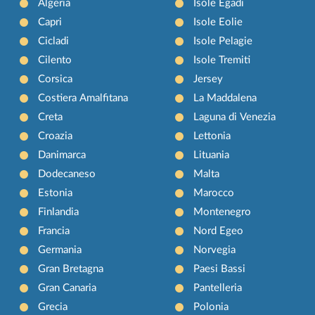
Algeria
Isole Egadi
Capri
Isole Eolie
Cicladi
Isole Pelagie
Cilento
Isole Tremiti
Corsica
Jersey
Costiera Amalfitana
La Maddalena
Creta
Laguna di Venezia
Croazia
Lettonia
Danimarca
Lituania
Dodecaneso
Malta
Estonia
Marocco
Finlandia
Montenegro
Francia
Nord Egeo
Germania
Norvegia
Gran Bretagna
Paesi Bassi
Gran Canaria
Pantelleria
Grecia
Polonia