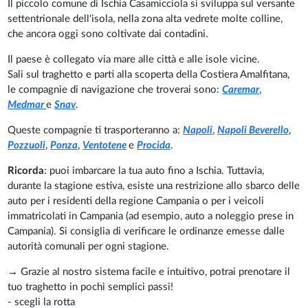
Il piccolo comune di Ischia Casamicciola si sviluppa sul versante
settentrionale dell'isola, nella zona alta vedrete molte colline,
che ancora oggi sono coltivate dai contadini.
Il paese è collegato via mare alle città e alle isole vicine.
Sali sul traghetto e parti alla scoperta della Costiera Amalfitana,
le compagnie di navigazione che troverai sono:
Caremar
,
Medmar
e
Snav
.
Queste compagnie ti trasporteranno a:
Napoli
,
Napoli Beverello
,
Pozzuoli
,
Ponza
,
Ventotene
e
Procida
.
Ricorda
: puoi imbarcare la tua auto fino a Ischia. Tuttavia,
durante la stagione estiva, esiste una restrizione allo sbarco delle
auto per i residenti della regione Campania o per i veicoli
immatricolati in Campania (ad esempio, auto a noleggio prese in
Campania). Si consiglia di verificare le ordinanze emesse dalle
autorità comunali per ogni stagione.
→ Grazie al nostro sistema facile e intuitivo, potrai prenotare il
tuo traghetto in pochi semplici passi!
- scegli la rotta