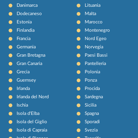
Danimarca
Lituania
Dodecaneso
Malta
Estonia
Marocco
Finlandia
Montenegro
Francia
Nord Egeo
Germania
Norvegia
Gran Bretagna
Paesi Bassi
Gran Canaria
Pantelleria
Grecia
Polonia
Guernsey
Ponza
Irlanda
Procida
Irlanda del Nord
Sardegna
Ischia
Sicilia
Isola d'Elba
Spagna
Isola del Giglio
Sporadi
Isola di Capraia
Svezia