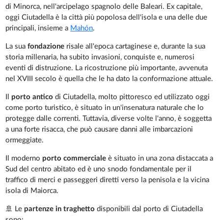
di Minorca, nell'arcipelago spagnolo delle Baleari. Ex capitale,
oggi Ciutadella è la città più popolosa dell'isola e una delle due
principali, insieme a
Mahón
.
La sua
fondazione
risale all'epoca cartaginese e, durante la sua
storia millenaria, ha subito invasioni, conquiste e, numerosi
eventi di distruzione. La ricostruzione più importante, avvenuta
nel XVIII secolo è quella che le ha dato la conformazione attuale.
Il
porto antico
di Ciutadella, molto pittoresco ed utilizzato oggi
come porto turistico, è situato in un'insenatura naturale che lo
protegge dalle correnti. Tuttavia, diverse volte l'anno, è soggetta
a una forte risacca, che può causare danni alle imbarcazioni
ormeggiate.
Il moderno
porto commerciale
è situato in una zona distaccata a
Sud del centro abitato ed è uno snodo fondamentale per il
traffico di merci e passeggeri diretti verso la penisola e la vicina
isola di Maiorca.
🚢 Le
partenze in traghetto
disponibili dal porto di Ciutadella
sono: