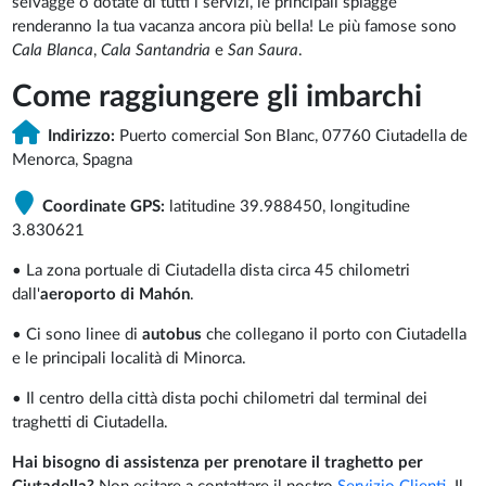
selvagge o dotate di tutti i servizi, le principali spiagge
renderanno la tua vacanza ancora più bella! Le più famose sono
Cala Blanca
,
Cala Santandria
e
San Saura
.
Come raggiungere gli imbarchi
Indirizzo:
Puerto comercial Son Blanc, 07760 Ciutadella de
Menorca, Spagna
Coordinate GPS:
latitudine 39.988450, longitudine
3.830621
• La zona portuale di Ciutadella dista circa 45
chilometri
dall'
aeroporto di Mahón
.
• Ci sono linee di
autobus
che collegano il porto con Ciutadella
e le principali località di Minorca.
• Il centro della città dista pochi chilometri dal terminal dei
traghetti di Ciutadella.
Hai bisogno di assistenza per prenotare il
traghetto per