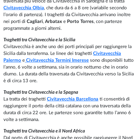
traversata più veloce da Civitavecchia in Sardegna è la tratta
Civitavecchia Olbia
, che dura da 6 a 8 ore (variabile secondo
l’orario di partenza). I traghetti da Civitavecchia arrivano inoltre
nei porti di
Cagliari
,
Arbatax
e
Porto Torres
, con partenze
programmate a giorni alterni.
Traghetti tra Civitavecchia e la Sicilia
Civitavecchia è anche uno dei porti principali per raggiungere la
Sicilia dalla terraferma. Le linee dei traghetti
Civitavecchia
Palermo
e
Civitavecchia Termini Imerese
sono disponibili tutto
l’anno, 6 volte a settimana, sia in orario notturno che in orario
diurno. La durata della traversata da Civitavecchia verso la Sicilia
è di circa 13 ore.
Traghetti tra Civitavecchia e la Spagna
La tratta dei traghetti
Civitavecchia Barcellona
ti consentirà di
raggiungere il porto della città catalana con una traversata della
durata di circa 22 ore. Le partenze sono garantite tutto l’anno 6
volte a settimana.
Traghetti tra Civitavecchia e il Nord Africa
Dal porto di Civitavecchia è anche possibile raggiungere il Nord