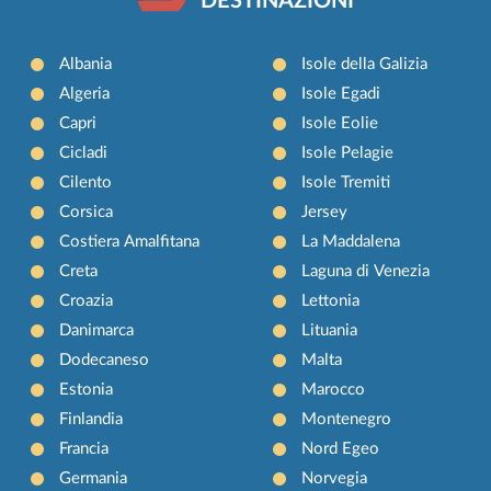
DESTINAZIONI
Albania
Isole della Galizia
Algeria
Isole Egadi
Capri
Isole Eolie
Cicladi
Isole Pelagie
Cilento
Isole Tremiti
Corsica
Jersey
Costiera Amalfitana
La Maddalena
Creta
Laguna di Venezia
Croazia
Lettonia
Danimarca
Lituania
Dodecaneso
Malta
Estonia
Marocco
Finlandia
Montenegro
Francia
Nord Egeo
Germania
Norvegia