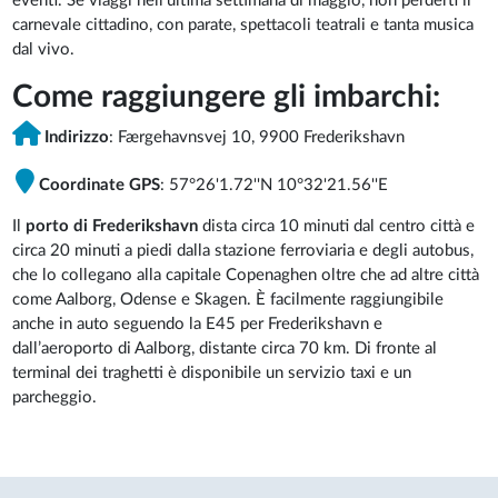
eventi. Se viaggi nell’ultima settimana di maggio, non perderti il
carnevale cittadino, con parate, spettacoli teatrali e tanta musica
dal vivo.
Come raggiungere gli imbarchi:
Indirizzo
: Færgehavnsvej 10, 9900 Frederikshavn
Coordinate GPS
: 57°26'1.72''N 10°32'21.56''E
Il
porto di Frederikshavn
dista circa 10 minuti dal centro città e
circa 20 minuti a piedi dalla stazione ferroviaria e degli autobus,
che lo collegano alla capitale Copenaghen oltre che ad altre città
come Aalborg, Odense e Skagen. È facilmente raggiungibile
anche in auto seguendo la E45 per Frederikshavn e
dall’aeroporto di Aalborg, distante circa 70 km. Di fronte al
terminal dei traghetti è disponibile un servizio taxi e un
parcheggio.