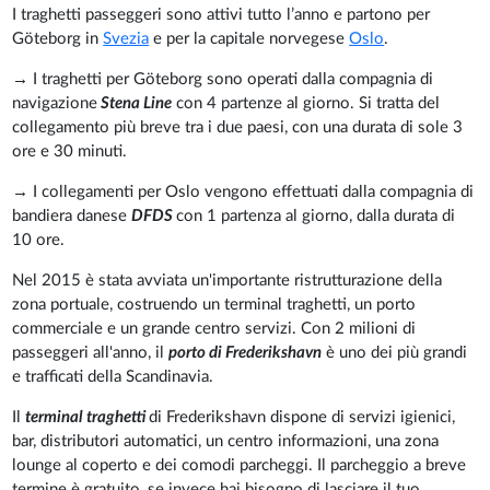
I traghetti passeggeri sono attivi tutto l’anno e partono per
Göteborg in
Svezia
e per la capitale norvegese
Oslo
.
→ I traghetti per Göteborg sono operati dalla compagnia di
navigazione
Stena Line
con 4 partenze al giorno. Si tratta del
collegamento più breve tra i due paesi, con una durata di sole 3
ore e 30 minuti.
→ I collegamenti per Oslo vengono effettuati dalla compagnia di
bandiera danese
DFDS
con 1 partenza al giorno, dalla durata di
10 ore.
Nel 2015 è stata avviata un'importante ristrutturazione della
zona portuale, costruendo un terminal traghetti, un porto
commerciale e un grande centro servizi. Con 2 milioni di
passeggeri all'anno, il
porto di Frederikshavn
è uno dei più grandi
e trafficati della Scandinavia.
Il
terminal traghetti
di Frederikshavn dispone di servizi igienici,
bar, distributori automatici, un centro informazioni, una zona
lounge al coperto e dei comodi parcheggi. Il parcheggio a breve
termine è gratuito, se invece hai bisogno di lasciare il tuo