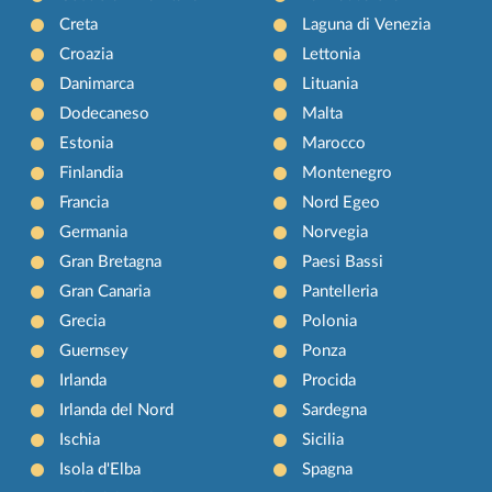
Creta
Laguna di Venezia
Croazia
Lettonia
Danimarca
Lituania
Dodecaneso
Malta
Estonia
Marocco
Finlandia
Montenegro
Francia
Nord Egeo
Germania
Norvegia
Gran Bretagna
Paesi Bassi
Gran Canaria
Pantelleria
Grecia
Polonia
Guernsey
Ponza
Irlanda
Procida
Irlanda del Nord
Sardegna
Ischia
Sicilia
Isola d'Elba
Spagna