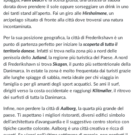
spiaggia,
Palm Beach
è la scelta giusta, una distesa di sabbia
dorata dove prendere il sole oppure sorseggiare un drink in uno
dei tanti stand all'aperto. Fai un giro alle
Hirsholmene
, un
arcipelago situato di fronte alla città dove troverai una natura
incontaminata.
Per la sua posizione geografica, la città di Frederikshavn è un
punto di partenza perfetto per iniziare la
scoperta di tutto il
territorio danese
. Infatti si trova nella zona più a nord delle
penisola dello
Jutland
, la regione più turistica del Paese. A nord
di Frederikshavn si trova
Skagen
, il punto più settentrionale della
Danimarca. In estate la zona è molto frequentata dai turisti grazie
alle lunghe spiagge di sabbia, meta ideale per chi viaggia in
famiglia o per gli amanti degli sport acquatici. Se ami il surf,
dirigiti verso la costa occidentale e raggiungi
Klitmøller
, il ritrovo
dei surfisti di tutta la Danimarca.
Infine, non perdere la città di
Aalborg
, la quarta più grande del
paese. Ti aspettano i migliori ristoranti, diversi edifici simbolo
dell'architettura d'avanguardia e il suggestivo centro storico con
tipiche casette colorate. Aalborg è una città creativa e ricca di