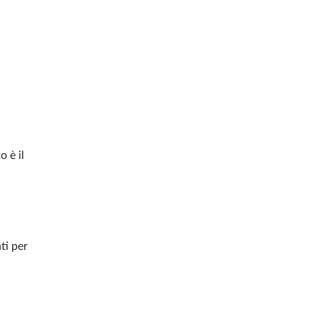
o è il
ti per