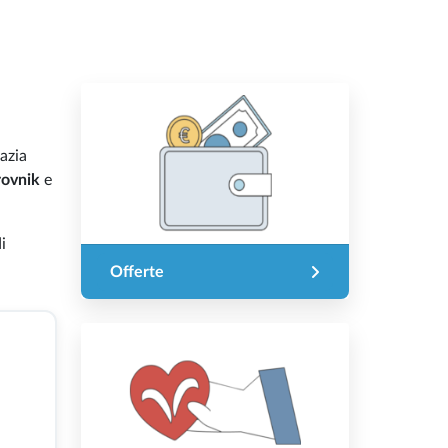
azia
ovnik
e
i
Offerte