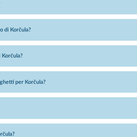
?
o di Korčula?
 Korčula?
aghetti per Korčula?
rčula?