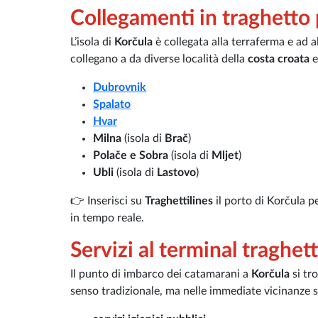
Collegamenti in traghetto 
L’isola di
Korčula
è collegata alla terraferma e ad al
collegano a da diverse località della
costa croata
e
Dubrovnik
Spalato
Hvar
Milna
(isola di
Brač
)
Polače e Sobra
(isola di
Mljet
)
Ubli
(isola di
Lastovo
)
👉 Inserisci su
Traghettilines
il porto di Korčula p
in tempo reale.
Servizi al terminal traghett
Il punto di imbarco dei catamarani a
Korčula
si tr
senso tradizionale, ma nelle immediate vicinanze sono