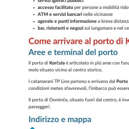
servizi igienici pubblici
accesso facilitato
per persone a mobilità rido
ATM e servizi bancari
nelle vicinanze
agenzie e punti informazione
a breve distanz
bar, ristoranti e negozi
sul lungomare e nel ce
Come arrivare al porto di 
Aree e terminal del porto
Il porto di
Korčula
è articolato in più aree con funz
molo situato vicino al centro storico.
I catamarani TP Line partono e arrivano dal
Porto 
condizioni meteo sfavorevoli, l’imbarco può esser
Il porto di Dominče, situato fuori dal centro, è inv
passeggeri.
Indirizzo e mappa