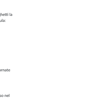
hetti la
ula:
iornate
so nel