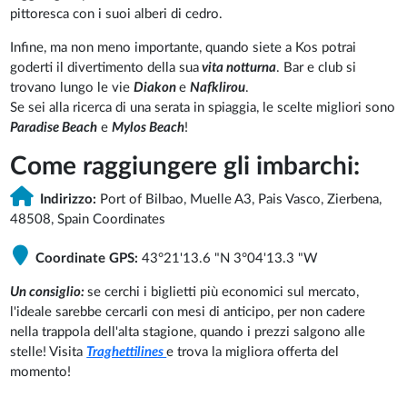
pittoresca con i suoi alberi di cedro.
Infine, ma non meno importante, quando siete a Kos potrai
goderti il divertimento della sua
vita notturna
. Bar e club si
trovano lungo le vie
Diakon
e
Nafklirou
.
Se sei alla ricerca di una serata in spiaggia, le scelte migliori sono
Paradise Beach
e
Mylos Beach
!
Come raggiungere gli imbarchi:
Indirizzo:
Port of Bilbao, Muelle A3, Pais Vasco, Zierbena,
48508, Spain Coordinates
Coordinate GPS:
43°21'13.6 "N 3°04'13.3 "W
Un consiglio:
se cerchi i biglietti più economici sul mercato,
l'ideale sarebbe cercarli con mesi di anticipo, per non cadere
nella trappola dell'alta stagione, quando i prezzi salgono alle
stelle! Visita
Traghettilines
e trova la migliora offerta del
momento!