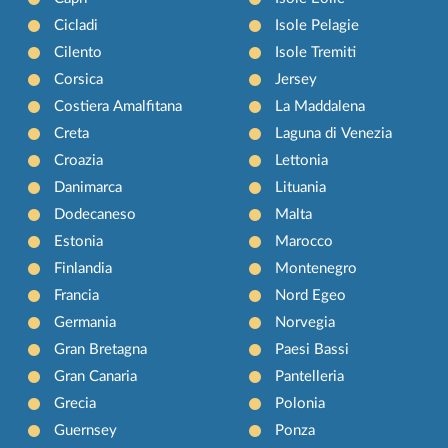
Cicladi
Isole Pelagie
Cilento
Isole Tremiti
Corsica
Jersey
Costiera Amalfitana
La Maddalena
Creta
Laguna di Venezia
Croazia
Lettonia
Danimarca
Lituania
Dodecaneso
Malta
Estonia
Marocco
Finlandia
Montenegro
Francia
Nord Egeo
Germania
Norvegia
Gran Bretagna
Paesi Bassi
Gran Canaria
Pantelleria
Grecia
Polonia
Guernsey
Ponza