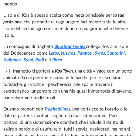
mondo.
L'isola di Kos è spesso scelta come meta principale per
la sua
posizione
, che permette di raggiungere facilmente tutte le altre
isole dell'arcipelago con soste di uno o più giorni nelle diverse
isole.
La compagnia di traghetti
Blue Star Ferries
collega Kos alle isole
del Dodecaneso come
Leros
,
Nisyros
,
Patmos
,
Syros
,
Santorini
,
Kalimnos
,
Symi
,
Rodi
e il
Pireo
.
→ Il traghetto ti porterà a
Kos Town
, una città vivace con un porto
animato da cui partono e arrivano le barche per le escursioni
turistiche, gli yacht e i pescherecci, alle spalle troverai il
caratteristico lungomare con una fila quasi ininterrotta di taverne,
bar e ristoranti tradizionali.
Quando prenoti con
Traghettilines
, una volta scelto l'orario e le
date di partenza, potrai scegliere la tua sistemazione. Può
trattarsi di una sistemazione standard, che include il diritto di
salire a bordo e di usufruire di tutti i servizi desiderati, ma non ti
riserva alcun posto o cabina. A tal fine, potrai prenotare un posto