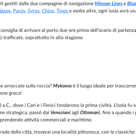
nti gestiti dalle due compagnie di navigazione
Minoan Lines
e
Blue
axos
,
Paros
,
Syros
,
Chios
,
Tinos
e molte altre, ogni isola avrà u
 consiglia di arrivare al porto due ore prima dell'orario di partenz
ù trafficate, soprattutto in alta stagione.
he arroccate sulla roccia?
Mykonos
è il luogo ideale per trascorre
ione greca!
0 a.C., dove i Cari e i Fenici fondarono la prima civiltà. L'isola fu
one strategica, passò dai
Veneziani
agli
Ottomani
, fino a quando i
traprendendo attività commerciali e marittime.
trade della città, troverai una località pittoresca, con le classiche