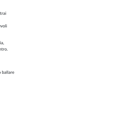
trai
evoli
ia,
ntro.
 ballare