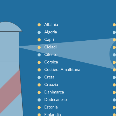
Albania
Algeria
Capri
Cicladi
Cilento
Corsica
Costiera Amalfitana
Creta
Croazia
Danimarca
Dodecaneso
Estonia
Finlandia