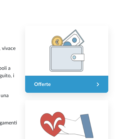
, vivace
poli a
guito, i
Offerte
à una
legamenti