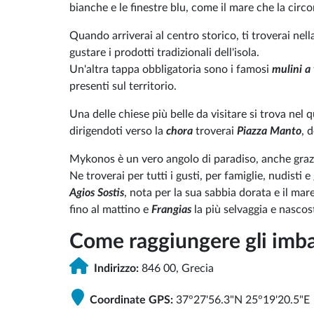
bianche e le finestre blu, come il mare che la circ
Quando arriverai al centro storico, ti troverai nel
gustare i prodotti tradizionali dell'isola.
Un'altra tappa obbligatoria sono i famosi
mulini a
presenti sul territorio.
Una delle chiese più belle da visitare si trova nel 
dirigendoti verso la
chora
troverai
Piazza Manto
, 
Mykonos è un vero angolo di paradiso, anche grazi
Ne troverai per tutti i gusti, per famiglie, nudisti e
Agios Sostis
, nota per la sua sabbia dorata e il mare
fino al mattino e
Frangias
la più selvaggia e nascost
Come raggiungere gli imba
Indirizzo:
846 00, Grecia
Coordinate GPS:
37°27'56.3"N 25°19'20.5"E