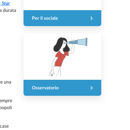
 Star
na durata
Per il sociale
a
re una
Osservatorio
 sempre
 popoli
 case