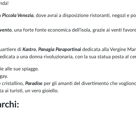
onda!
la
Piccola Venezia
, dove avrai a disposizione ristoranti, negozi e po
 vento
, una forte fonte economica dell'isola, grazie ai venti favor
quartiere di
Kastro
,
Panagia Paraportinai
dedicata alla Vergine Mar
dedicata a una donna rivoluzionaria, con la sua statua posta al ce
e alle sue spiagge.
 gay.
 cristallino,
Paradise
per gli amanti del divertimento che vogliono
a ai turisti, un vero gioiello.
rchi: