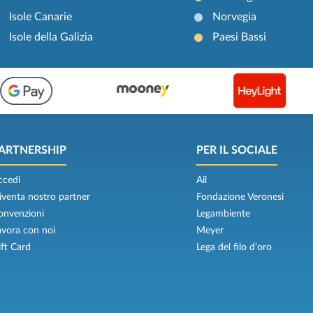
Isole Canarie
Norvegia
Isole della Galizia
Paesi Bassi
ARTNERSHIP
PER IL SOCIALE
ccedi
Ail
iventa nostro partner
Fondazione Veronesi
onvenzioni
Legambiente
avora con noi
Meyer
ift Card
Lega del filo d’oro