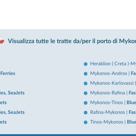
Visualizza tutte le tratte da/per il porto di Myk
Heraklion ( Creta )-
 Ferries
Mykonos-Andros
|
Fa
Mykonos-Karlovassi 
ies, SeaJets
Mykonos-Rafina
|
Fas
Jets
Mykonos-Tinos
|
Blue
ies, SeaJets
Rafina-Mykonos
|
Fas
Jets
Tinos-Mykonos
|
Blue