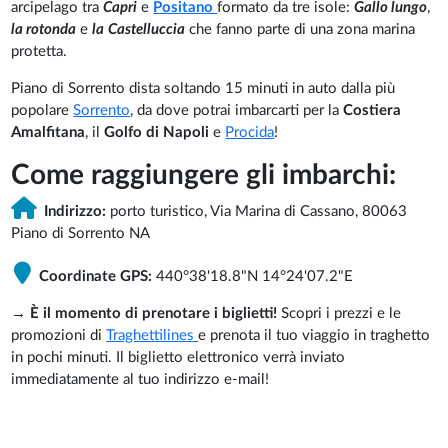
arcipelago tra
Capri
e
Positano
formato da tre isole:
Gallo lungo
,
la rotonda
e
la
Castelluccia
che fanno parte di una zona marina
protetta.
Piano di Sorrento dista soltando 15 minuti in auto dalla più
popolare
Sorrento
, da dove potrai imbarcarti per la
Costiera
Amalfitana
, il
Golfo di Napoli
e
Procida
!
Come raggiungere gli imbarchi:
Indirizzo:
porto turistico, Via Marina di Cassano, 80063
Piano di Sorrento NA
Coordinate GPS:
440°38'18.8"N 14°24'07.2"E
→
È il momento di prenotare i biglietti!
Scopri i prezzi e le
promozioni di
Traghettilines
e prenota il tuo viaggio in traghetto
in pochi minuti. Il biglietto elettronico verrà inviato
immediatamente al tuo indirizzo e-mail!