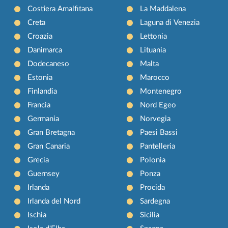
Costiera Amalfitana
La Maddalena
Creta
Laguna di Venezia
Croazia
Lettonia
Danimarca
Lituania
Dodecaneso
Malta
Estonia
Marocco
Finlandia
Montenegro
Francia
Nord Egeo
Germania
Norvegia
Gran Bretagna
Paesi Bassi
Gran Canaria
Pantelleria
Grecia
Polonia
Guernsey
Ponza
Irlanda
Procida
Irlanda del Nord
Sardegna
Ischia
Sicilia