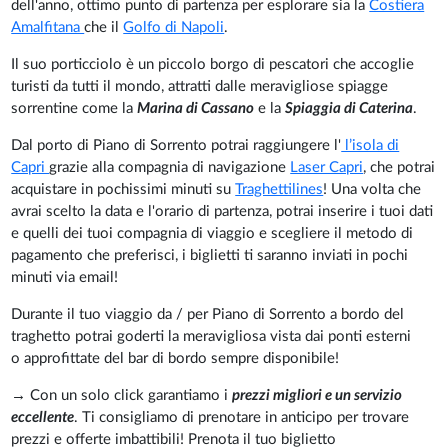
dell'anno, ottimo punto di partenza per esplorare sia la
Costiera
Amalfitana
che il
Golfo di Napoli
.
Il suo porticciolo è un piccolo borgo di pescatori che accoglie
turisti da tutti il mondo, attratti dalle meravigliose spiagge
sorrentine come la
Marina di Cassano
e la
Spiaggia di Caterina
.
Dal porto di Piano di Sorrento potrai raggiungere l'
l’isola di
Capri
grazie alla compagnia di navigazione
Laser Capri
, che potrai
acquistare in pochissimi minuti su
Traghettilines
! Una volta che
avrai scelto la data e l'orario di partenza, potrai inserire i tuoi dati
e quelli dei tuoi compagnia di viaggio e scegliere il metodo di
pagamento che preferisci, i biglietti ti saranno inviati in pochi
minuti via email!
Durante il tuo viaggio da / per Piano di Sorrento a bordo del
traghetto potrai goderti la meravigliosa vista dai ponti esterni
o approfittate del bar di bordo sempre disponibile!
→ Con un solo click garantiamo i
prezzi migliori e un servizio
eccellente
. Ti consigliamo di prenotare in anticipo per trovare
prezzi e offerte imbattibili! Prenota il tuo biglietto