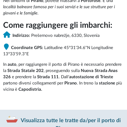
Nei dintorni di
Pirano
, potrete rilassarvi a
Portorose
. È una
località balneare famosa per i suoi servizi e le sue strutture per i
giovani e le famiglie
.
Come raggiungere gli imbarchi:
Indirizzo:
Prešernovo nabrežje, 6330, Slovenia
Coordinate GPS:
Latitudine 45°31'34.6"N Longitudine
13°33'59.3"E
In
auto
, per raggiungere il porto di Pirano è necessario prendere
la
Strada Statale 202
, proseguendo sulla
Nuova Strada Anas
326
e prendere la
Strada 111
. Dall'
autostazione di Trieste
partono diversi collegamenti per
Pirano
. In treno la
stazione
più
vicina è
Capodistria.
Visualizza tutte le tratte da/per il porto di