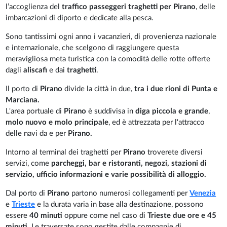
l’accoglienza del
traffico
passeggeri traghetti per Pirano
, delle
imbarcazioni di diporto e dedicate alla pesca.
Sono tantissimi ogni anno i vacanzieri, di provenienza nazionale
e internazionale, che scelgono di raggiungere questa
meravigliosa meta turistica con la comodità delle rotte offerte
dagli
aliscafi
e dai
traghetti
.
Il porto di
Pirano
divide la città in due,
tra i due rioni di Punta e
Marciana.
L'area portuale di
Pirano
è suddivisa in
diga piccola e grande
,
molo nuovo e molo principale
, ed è attrezzata per l'attracco
delle navi da e per
Pirano.
Intorno al terminal dei traghetti per
Pirano
troverete diversi
servizi, come
parcheggi, bar e ristoranti, negozi, stazioni di
servizio, ufficio informazioni e varie possibilità di alloggio.
Dal porto di
Pirano
partono numerosi collegamenti per
Venezia
e
Trieste
e la durata varia in base alla destinazione, possono
essere
40 minuti
oppure come nel caso di
Trieste
due ore e 45
minuti
. Le traversate sono gestite dalle compagnie di