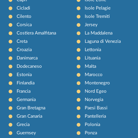
Cicladi
Isole Pelagie
Cilento
Isole Tremiti
Corsica
Jersey
Costiera Amalfitana
La Maddalena
Creta
Laguna di Venezia
Croazia
Lettonia
Danimarca
Lituania
Dodecaneso
Malta
Estonia
Marocco
Finlandia
Montenegro
Francia
Nord Egeo
Germania
Norvegia
Gran Bretagna
Paesi Bassi
Gran Canaria
Pantelleria
Grecia
Polonia
Guernsey
Ponza