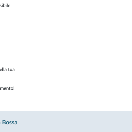
sibile
ella tua
mento!
en Bossa