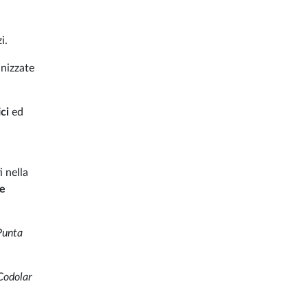
i.
anizzate
ci
ed
i nella
e
Punta
Codolar