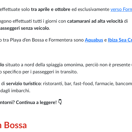
effettuate solo
tra aprile e ottobre
ed esclusivamente
verso For
gono effettuati tutti i giorni con
catamarani ad alta velocità
di
asseggeri senza veicolo
.
zio tra Playa d’en Bossa e Formentera sono
Aquabus
e
Ibiza Sea C
lo
situato a nord della spiaggia omonima, perciò non è presente
 specifico per i passeggeri in transito.
 di
servizio turistico
: ristoranti, bar, fast-food, farmacie, bancom
dagli imbarchi.
intorni? Continua a leggere! 👇
n Bossa