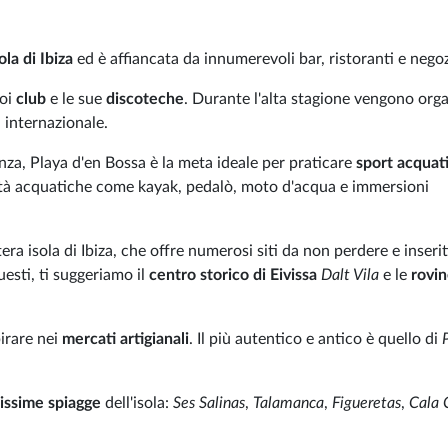
ola di Ibiza
ed è affiancata da innumerevoli bar, ristoranti e negoz
uoi
club
e le sue
discoteche
. Durante l'alta stagione vengono org
a internazionale.
anza, Playa d'en Bossa è la meta ideale per praticare
sport acquati
vità acquatiche come kayak, pedalò, moto d'acqua e immersioni
era isola di Ibiza, che offre numerosi siti da non perdere e inserit
esti, ti suggeriamo il
centro storico di Eivissa
Dalt Vila
e le
rovin
irare nei
mercati artigianali
. Il più autentico e antico è quello di
issime spiagge
dell'isola:
Ses Salinas
,
Talamanca
,
Figueretas
,
Cala 