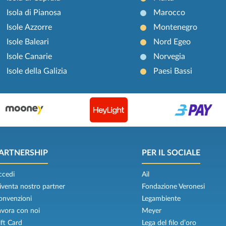
Isola di Pianosa
Marocco
Isole Azzorre
Montenegro
Isole Baleari
Nord Egeo
Isole Canarie
Norvegia
Isole della Galizia
Paesi Bassi
ARTNERSHIP
PER IL SOCIALE
ccedi
Ail
iventa nostro partner
Fondazione Veronesi
onvenzioni
Legambiente
avora con noi
Meyer
ift Card
Lega del filo d’oro