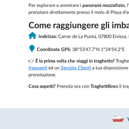
Per esplorare e ammirare i
panorami mozzafiato
, 
prenotare direttamente presso il molo di Playa d'
Come raggiungere gli imba
Indirizzo:
Carrer de La Punta, 07800 Eivissa, 
Coordinate GPS:
38°53'47.7"N 1°24'54.2"E
👉
È la prima volta che viaggi in traghetto?
Traghe
frequenti
ed un
Servizio Clienti
a tua disposizione
prenotazione.
Cosa aspetti?
Prenota ora con
Traghettilines
il tr
V