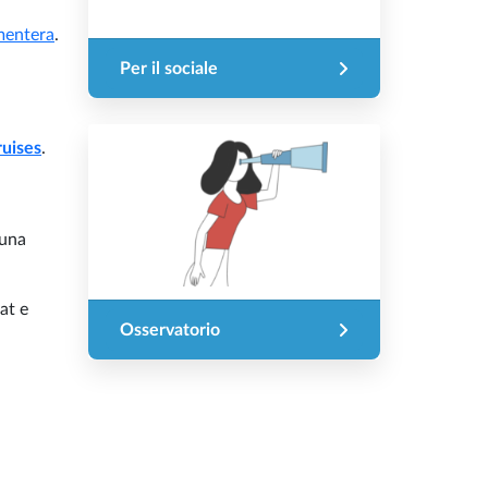
mentera
.
Per il sociale
ruises
.
 una
at e
Osservatorio