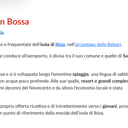
en Bossa
ia
e e frequentate dell'
isola di
Ibiza
, nell'
arcipelago delle Baleari
.
he conduce all’aeroporto, è divisa tra il suo comune e quello di
Sa
ossa
e
si è sviluppata lungo l’omonima
spiaggia
, una lingua di sabb
 con acque poco profonde. Alle sue spalle,
resort e grandi comples
mi decenni del Novecento e da allora l’economia locale è stata
propria offerta ricettiva e di intrattenimento verso i
giovani
, pro
n punto di riferimento della
movida
dell'isola di Ibiza.