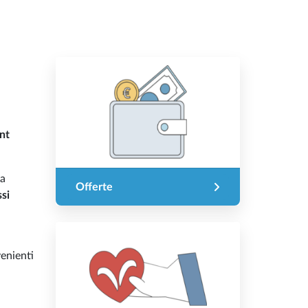
nt
ia
Offerte
si
venienti